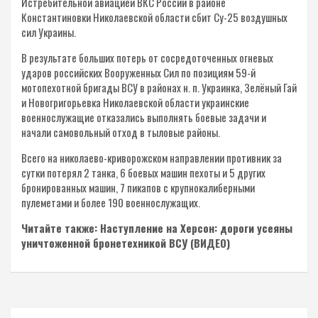
Истребительной авиацией ВКС России в районе
Константиновки Николаевской области сбит Су-25 воздушных
сил Украины.
В результате больших потерь от сосредоточенных огневых
ударов российских Вооруженных Сил по позициям 59-й
мотопехотной бригады ВСУ в районах н. п. Украинка, Зелёный Гай
и Новогригорьевка Николаевской области украинские
военнослужащие отказались выполнять боевые задачи и
начали самовольный отход в тыловые районы.
Всего на николаево-криворожском направлении противник за
сутки потерял 2 танка, 6 боевых машин пехоты и 5 других
бронированных машин, 7 пикапов с крупнокалиберными
пулеметами и более 190 военнослужащих.
Читайте также: Наступление на Херсон: дороги усеяны
уничтоженной бронетехникой ВСУ (ВИДЕО)