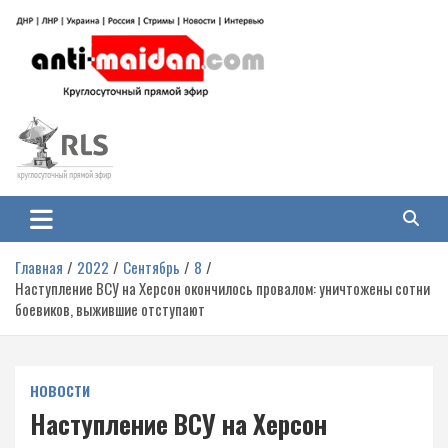
Перейти
к
содержимому
Антимайдан: Гражданская война
На сайте 'Антимайдан' вы найдете самые свежие новости и аналитику о
гражданской войне на Украине, включая события в Новороссии, ДНР,
на Украине
ЛНР и других регионах.
Главная
2022
Сентябрь
8
Наступление ВСУ на Херсон окончилось провалом: уничтожены сотни
боевиков, выжившие отступают
НОВОСТИ
Наступление ВСУ на Херсон