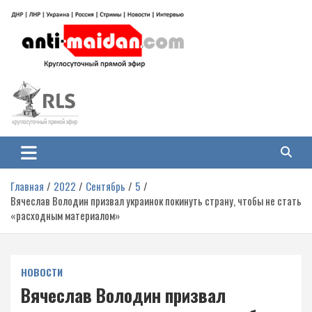
Перейти
к
содержимому
Антимайдан: Гражданская война
На сайте 'Антимайдан' вы найдете самые свежие новости и аналитику о
гражданской войне на Украине, включая события в Новороссии, ДНР,
на Украине
ЛНР и других регионах.
Главная
2022
Сентябрь
5
Вячеслав Володин призвал украинок покинуть страну, чтобы не стать
«расходным материалом»
НОВОСТИ
Вячеслав Володин призвал