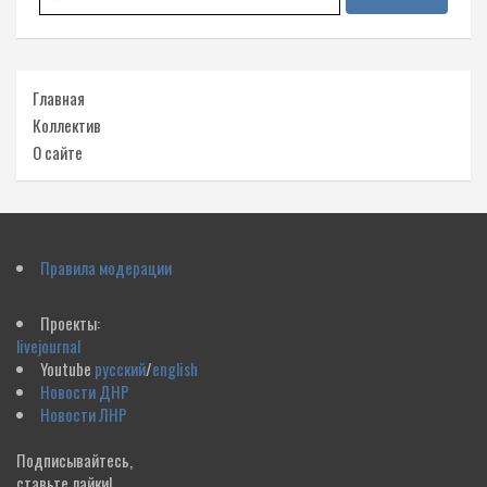
Главная
Коллектив
О сайте
Правила модерации
Проекты:
livejournal
Youtube
русский
/
english
Новости ДНР
Новости ЛНР
Подписывайтесь,
ставьте лайки!