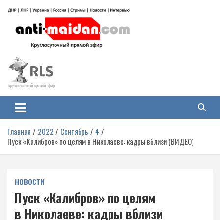
Перейти
к
содержимому
Антимайдан: Гражданская война
На сайте 'Антимайдан' вы найдете самые свежие новости и аналитику о
гражданской войне на Украине, включая события в Новороссии, ДНР,
на Украине
ЛНР и других регионах.
Главная
2022
Сентябрь
4
Пуск «Калибров» по целям в Николаеве: кадры вблизи (ВИДЕО)
НОВОСТИ
Пуск «Калибров» по целям
в Николаеве: кадры вблизи