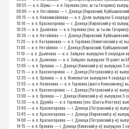
08:55 — н. п. Шумы — н. п. Горловка (пос. ш-ты Гагарина): выпущ
09:00 — н. п. Нетайлово — г. Донецк (Кировский, Куйбышевский
09:15 — н. п. Новомихайловка — н. п. Доля: выпущено 5 снарядо
10:10 — н. п. Красногоровка — г. Донецк (Кировский р-н): выпу
10:20 — н. п. Дылеевка — н. п. Горловка (пос. ш-ты им. Гагарина
10:30 — н. п. Нетайлово — г. Донецк (Кировский, Куйбышевский
11:20 — н. п. Катериновка — н. п. Горловка (Никитовский р-н): 
11:00 — н. п. Нетайлово — г. Донецк (Кировский, Куйбышевский 
11:10 — н. п. Дылеевка — н. п. Зайцево: выпущено 6 снарядов к
11:20 — н. п. Дылеевка — н. п. Зайцево: выпущено 10 ракет из Б
12:05 — н. п. Орловка — г. Донецк (Киевский р-н): выпущено 3 
12:15 — н. п. Красногоровка — г. Донецк (Петровский р-н): вып
12:35 — н. п. Орловка — н. п. Ясиноватая: выпущено 4 снаряда 
12:55 — н. п. Нелеповка — н. п. Горловка (шахта Комсомолец): 
13:15 — н. п. Красногоровка — г. Донецк (Петровский р-н): вып
13:00 — н. п. Орловка — г. Донецк (Киевский р-н): выпущено 5 
13:30 — н. п. Дружба — н. п. Горловка (пос. Шахты Изотова): в
13:40 — н. п. Красногоровка — г. Донецк (Петровский р-н): вып
13:45 — н. п. Красногоровка — г. Донецк (Кировский р-н): выпу
14:00 — н. п. Красногоровка — г. Донецк (Петровский р-н): вып
14:15 — н. п. Орловка — г. Донецк (Киевский р-н): выпущено 3 с