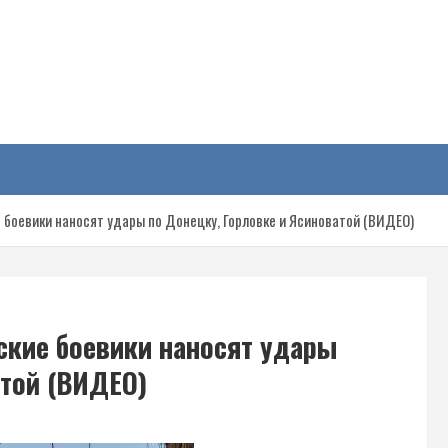
у
е боевики наносят удары по Донецку, Горловке и Ясиноватой (ВИДЕО)
ские боевики наносят удары
атой (ВИДЕО)