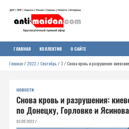
Перейти
к
содержимому
Антимайдан:
На сайте 'Антимайдан' вы найдете самые свежие новости и аналитик
о гражданской войне на Украине, включая события в Новороссии,
ДНР, ЛНР и других регионах.
ГЛАВНАЯ
КОЛЛЕКТИВ
О САЙТЕ
Гражданская война на
Главная
2022
Сентябрь
3
Снова кровь и разрушения: киевски
Украине
НОВОСТИ
Снова кровь и разрушения: киев
по Донецку, Горловке и Ясинов
03.09.2022