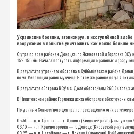
Украинские боевики, агонизируя, в исступлённой злоб
вооружения в попытке уничтожить как можно больше ми
С утра по всем районам Донецка, по Ясиноватой и Горловке ВСУ 
152-155 мм. Начала поступать информация о раненых и разруше
В результате утреннего обстрела в Куйбышевском районе Донец
по ул. Революции ранен мужчина. В этом же районе по ул. Лохт
В результате обстрела ВСУ в с. Доля обесточены 260 бытовых а
В Никитовском районе Горловки из-за обстрелов обесточены св
По данным Совместного центра по прекращению огня зафиксиров
05:50 — н. п. Орловка — г. Донецк (Киевский район): выпущено 
08.10 — н. п. Красногоровка — г. Донецк (Кировский р-н): выпу
08.25 — н. п. Нетайлово — г. Донецк (Кировский, Куйбышевский