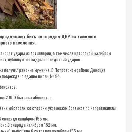
е продолжают бить по городам ДНР из тяжёлого
рного населения.
наносят удары из артиллерии, в том числе натовской, калибром
ниях, публикуются кадры последствий ударов.
ка получил ранение мужчина. В Петровском районе Донецка
ина повреждено здание школы № 84.
бонентов.
ыше 2 800 бытовых абонентов.
аны обстрелы со стороны украинских боевиков по направлениям:
4 снаряда калибром 155 мм.
щено 3 снаряда калибром 152 мм.
 р-ны): выпущено 6 снарядов калибром 155 мм.