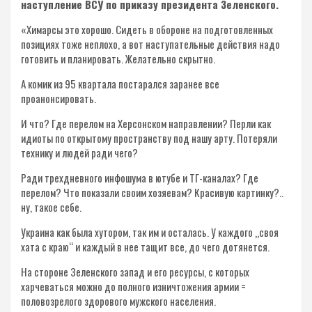
наступление ВСУ по приказу президента Зеленского.
«Химарсы это хорошо. Сидеть в обороне на подготовленных
позициях тоже неплохо, а вот наступательные действия надо
готовить и планировать. Желательно скрытно.
А комик из 95 квартала постарался заранее все
проанонсировать.
И что? Где перелом на Херсонском направлении? Перли как
идиоты по открытому пространству под нашу арту. Потеряли
технику и людей ради чего?
Ради трехдневного инфошума в ютубе и ТГ-каналах? Где
перелом? Что показали своим хозяевам? Красивую картинку?..
ну, такое себе.
Украина как была хутором, так им и осталась. У каждого „своя
хата с краю“ и каждый в нее тащит все, до чего дотянется.
На стороне Зеленского запад и его ресурсы, с которых
харчеваться можно до полного изничтожения армии =
половозрелого здорового мужского населения.