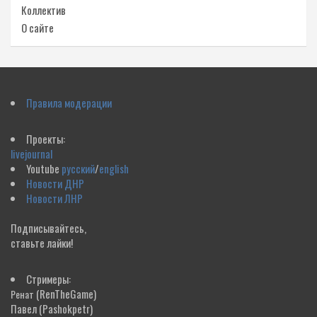
Коллектив
О сайте
Правила модерации
Проекты:
livejournal
Youtube
русский
/
english
Новости ДНР
Новости ЛНР
Подписывайтесь,
ставьте лайки!
Стримеры:
(RenTheGame)
Ренат
Павел
(Pashokpetr)