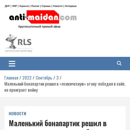
Перейти
к
содержимому
Антимайдан: Гражданская война
На сайте 'Антимайдан' вы найдете самые свежие новости и аналитику о
гражданской войне на Украине, включая события в Новороссии, ДНР,
на Украине
ЛНР и других регионах.
Главная
2022
Сентябрь
3
Маленький бонапартик решил в «психическую» атаку: победил в хайп,
но проиграет войну
НОВОСТИ
Маленький бонапартик решил в