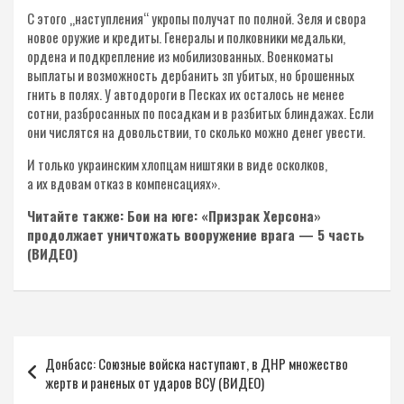
С этого „наступления“ укропы получат по полной. Зеля и свора
новое оружие и кредиты. Генералы и полковники медальки,
ордена и подкрепление из мобилизованных. Военкоматы
выплаты и возможность дербанить зп убитых, но брошенных
гнить в полях. У автодороги в Песках их осталось не менее
сотни, разбросанных по посадкам и в разбитых блиндажах. Если
они числятся на довольствии, то сколько можно денег увести.
И только украинским хлопцам ништяки в виде осколков,
а их вдовам отказ в компенсациях».
Читайте также: Бои на юге: «Призрак Херсона»
продолжает уничтожать вооружение врага — 5 часть
(ВИДЕО)
Навигация
Донбасс: Союзные войска наступают, в ДНР множество
по
жертв и раненых от ударов ВСУ (ВИДЕО)