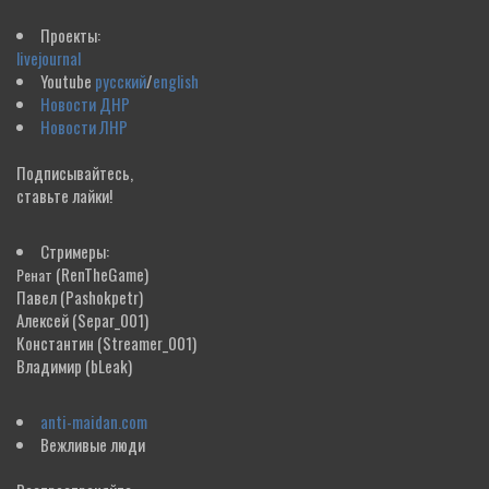
Проекты:
livejournal
Youtube
русский
/
english
Новости ДНР
Новости ЛНР
Подписывайтесь,
ставьте лайки!
Стримеры:
(RenTheGame)
Ренат
Павел
(Pashokpetr)
Алексей
(Separ_001)
Константин
(Streamer_001)
Владимир
(bLeak)
anti-maidan.com
Вежливые люди