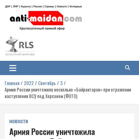
Перейти
к
содержимому
Антимайдан: Гражданская война
На сайте 'Антимайдан' вы найдете самые свежие новости и аналитику о
гражданской войне на Украине, включая события в Новороссии, ДНР,
на Украине
ЛНР и других регионах.
Главная
2022
Сентябрь
3
Армия России уничтожила несколько «Байрактаров» при отражении
наступления ВСУ под Херсоном (ФОТО)
НОВОСТИ
Армия России уничтожила