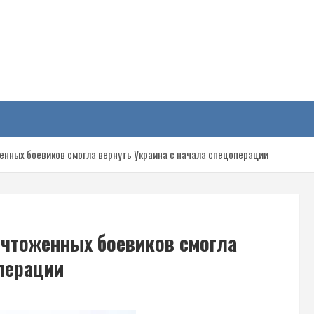
у
женных боевиков смогла вернуть Украина с начала спецоперации
ичтоженных боевиков смогла
перации