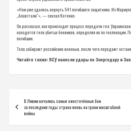
«Нам уже удалось вернуть 541 погибшего защитника. Из Мариуп
„Азовстали“», — сказал Котенко.
Он рассказал, как происходит процесс передачи тел. Украинская
находятся тела убитых боевиков, определяя их по геолокации. 
погибших.
Тела забирают российские военные, после чего передают останк
Читайте также: ВСУ нанесли удары по Энергодару и За
Навигация
В Ливии начались самые ожесточённые бои
по
за последние годы: страна вновь на грани масштабной
войны
записям