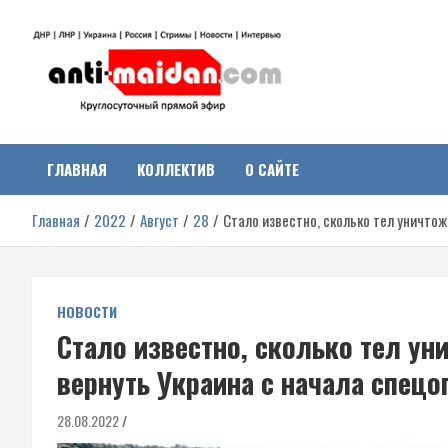
Перейти
к
содержимому
Антимайдан:
На сайте 'Антимайдан' вы найдете самые свежие новости и аналитик
о гражданской войне на Украине, включая события в Новороссии,
ДНР, ЛНР и других регионах.
ГЛАВНАЯ
КОЛЛЕКТИВ
О САЙТЕ
Гражданская война на
Главная
2022
Август
28
Стало известно, сколько тел уничто
Украине
НОВОСТИ
Стало известно, сколько тел ун
вернуть Украина с начала спецо
28.08.2022