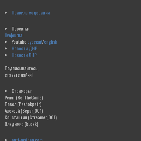
Правила модерации
Проекты:
livejournal
Youtube
русский
/
english
Новости ДНР
Новости ЛНР
Подписывайтесь,
ставьте лайки!
Стримеры:
(RenTheGame)
Ренат
Павел
(Pashokpetr)
Алексей
(Separ_001)
Константин
(Streamer_001)
Владимир
(bLeak)
anti-maidan.com