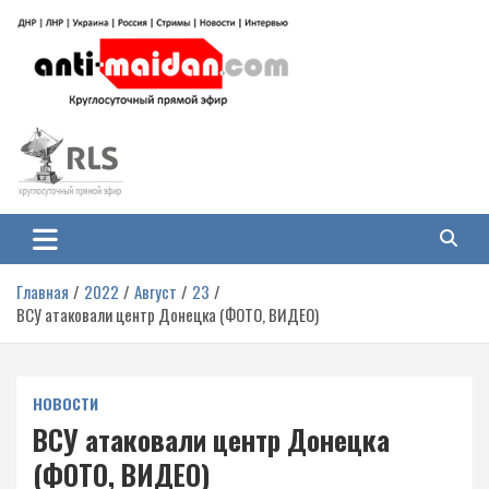
Перейти
к
содержимому
Антимайдан: Гражданская война
На сайте 'Антимайдан' вы найдете самые свежие новости и аналитику о
гражданской войне на Украине, включая события в Новороссии, ДНР,
на Украине
ЛНР и других регионах.
Главная
2022
Август
23
ВСУ атаковали центр Донецка (ФОТО, ВИДЕО)
НОВОСТИ
ВСУ атаковали центр Донецка
(ФОТО, ВИДЕО)