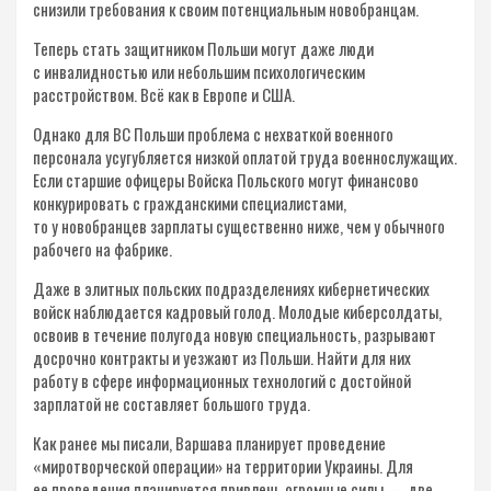
снизили требования к своим потенциальным новобранцам.
Теперь стать защитником Польши могут даже люди
с инвалидностью или небольшим психологическим
расстройством. Всё как в Европе и США.
Однако для ВС Польши проблема с нехваткой военного
персонала усугубляется низкой оплатой труда военнослужащих.
Если старшие офицеры Войска Польского могут финансово
конкурировать с гражданскими специалистами,
то у новобранцев зарплаты существенно ниже, чем у обычного
рабочего на фабрике.
Даже в элитных польских подразделениях кибернетических
войск наблюдается кадровый голод. Молодые киберсолдаты,
освоив в течение полугода новую специальность, разрывают
досрочно контракты и уезжают из Польши. Найти для них
работу в сфере информационных технологий с достойной
зарплатой не составляет большого труда.
Как ранее мы писали, Варшава планирует проведение
«миротворческой операции» на территории Украины. Для
ее проведения планируется привлечь огромные силы — две