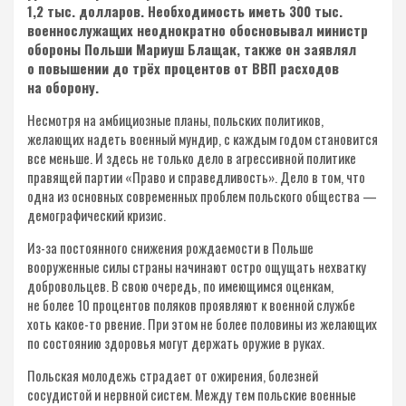
1,2 тыс. долларов. Необходимость иметь 300 тыс.
военнослужащих неоднократно обосновывал министр
обороны Польши Мариуш Блащак, также он заявлял
о повышении до трёх процентов от ВВП расходов
на оборону.
Несмотря на амбициозные планы, польских политиков,
желающих надеть военный мундир, с каждым годом становится
все меньше. И здесь не только дело в агрессивной политике
правящей партии «Право и справедливость». Дело в том, что
одна из основных современных проблем польского общества —
демографический кризис.
Из-за постоянного снижения рождаемости в Польше
вооруженные силы страны начинают остро ощущать нехватку
добровольцев. В свою очередь, по имеющимся оценкам,
не более 10 процентов поляков проявляют к военной службе
хоть какое-то рвение. При этом не более половины из желающих
по состоянию здоровья могут держать оружие в руках.
Польская молодежь страдает от ожирения, болезней
сосудистой и нервной систем. Между тем польские военные