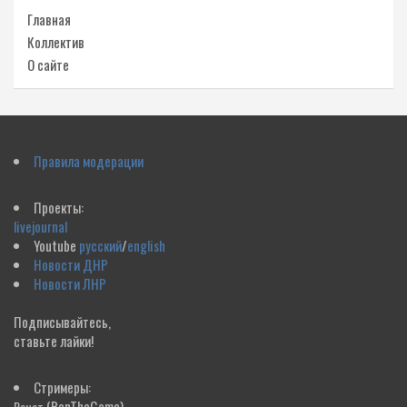
Главная
Коллектив
О сайте
Правила модерации
Проекты:
livejournal
Youtube
русский
/
english
Новости ДНР
Новости ЛНР
Подписывайтесь,
ставьте лайки!
Стримеры:
(RenTheGame)
Ренат