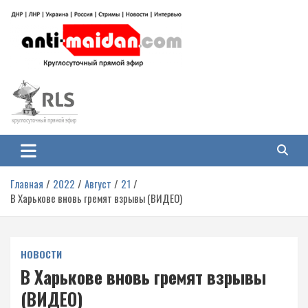
Перейти
к
содержимому
Антимайдан: Гражданская война
На сайте 'Антимайдан' вы найдете самые свежие новости и аналитику о
гражданской войне на Украине, включая события в Новороссии, ДНР,
на Украине
ЛНР и других регионах.
Главная
2022
Август
21
В Харькове вновь гремят взрывы (ВИДЕО)
НОВОСТИ
В Харькове вновь гремят взрывы
(ВИДЕО)