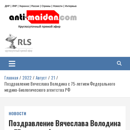
Перейти
к
содержимому
Антимайдан: Гражданская война
На сайте 'Антимайдан' вы найдете самые свежие новости и аналитику о
гражданской войне на Украине, включая события в Новороссии, ДНР,
на Украине
ЛНР и других регионах.
Главная
2022
Август
21
Поздравление Вячеслава Володина с 75-летием Федерального
медико-биологического агентства РФ
НОВОСТИ
Поздравление Вячеслава Володина