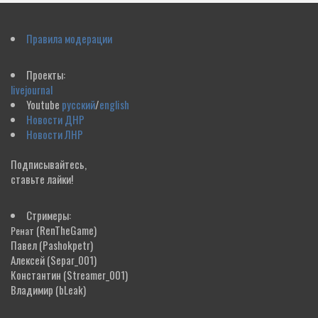
Правила модерации
Проекты:
livejournal
Youtube
русский
/
english
Новости ДНР
Новости ЛНР
Подписывайтесь,
ставьте лайки!
Стримеры:
(RenTheGame)
Ренат
Павел
(Pashokpetr)
Алексей
(Separ_001)
Константин
(Streamer_001)
Владимир
(bLeak)