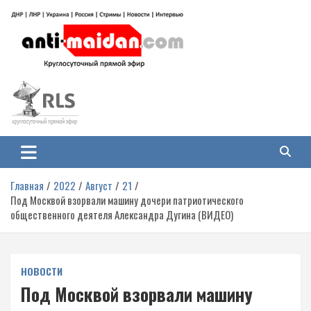
Перейти
к
содержимому
Антимайдан: Гражданская война
На сайте 'Антимайдан' вы найдете самые свежие новости и аналитику о
гражданской войне на Украине, включая события в Новороссии, ДНР,
на Украине
ЛНР и других регионах.
Главная
2022
Август
21
Под Москвой взорвали машину дочери патриотического
общественного деятеля Александра Дугина (ВИДЕО)
НОВОСТИ
Под Москвой взорвали машину