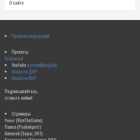
О сайте
Правила модерации
Проекты:
livejournal
Youtube
русский
/
english
Новости ДНР
Новости ЛНР
Подписывайтесь,
ставьте лайки!
Стримеры:
(RenTheGame)
Ренат
Павел
(Pashokpetr)
Алексей
(Separ_001)
Константин
(Streamer_001)