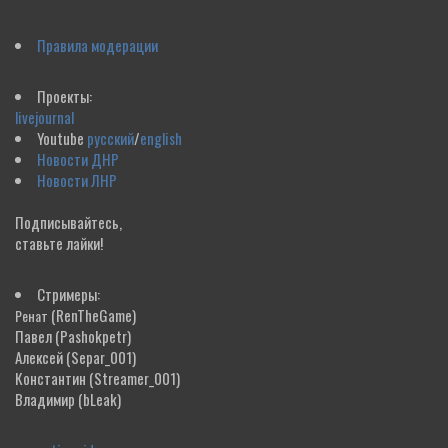
Правила модерации
Проекты:
livejournal
Youtube
русский
/
english
Новости ДНР
Новости ЛНР
Подписывайтесь,
ставьте лайки!
Стримеры:
(RenTheGame)
Ренат
Павел
(Pashokpetr)
Алексей
(Separ_001)
Константин
(Streamer_001)
Владимир
(bLeak)