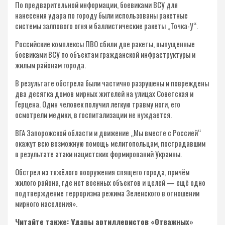
По предварительной информации, боевиками ВСУ для
нанесения удара по городу были использованы ракетные
системы залпового огня и баллистические ракеты „Точка-У“.
Российские комплексы ПВО сбили две ракеты, выпущенные
боевиками ВСУ по объектам гражданской инфраструктуры и
жилым районам города.
В результате обстрела были частично разрушены и повреждены
два десятка домов мирных жителей на улицах Советская и
Герцена. Один человек получил легкую травму ноги, его
осмотрели медики, в госпитализации не нуждается.
ВГА Запорожской области и движение „Мы вместе с Россией“
окажут всю возможную помощь мелитопольцам, пострадавшим
в результате атаки нацистских формирований Украины.
Обстрел из тяжёлого вооружения спящего города, причём
жилого района, где нет военных объектов и целей — ещё одно
подтверждение терроризма режима Зеленского в отношении
мирного населения».
Читайте также: Удары артиллеристов «Отважных»