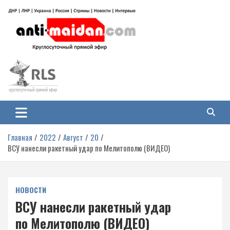
Перейти
к
содержимому
Антимайдан: Гражданская война
На сайте 'Антимайдан' вы найдете самые свежие новости и аналитику о
гражданской войне на Украине, включая события в Новороссии, ДНР,
на Украине
ЛНР и других регионах.
Главная
2022
Август
20
ВСУ нанесли ракетный удар по Мелитополю (ВИДЕО)
НОВОСТИ
ВСУ нанесли ракетный удар
по Мелитополю (ВИДЕО)