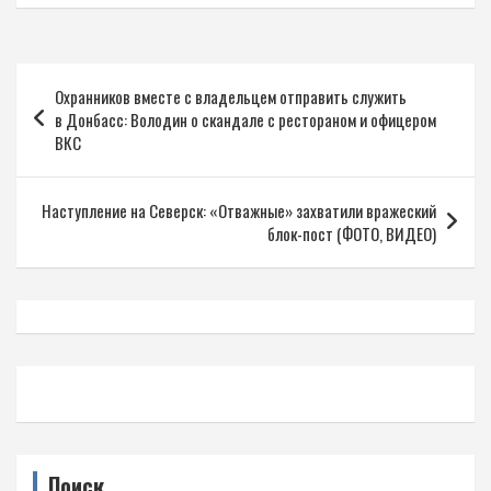
Навигация
Охранников вместе с владельцем отправить служить
по
в Донбасс: Володин о скандале с рестораном и офицером
записям
ВКС
Наступление на Северск: «Отважные» захватили вражеский
блок-пост (ФОТО, ВИДЕО)
Поиск