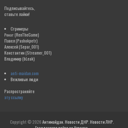
Подписывайтесь,
ставьте лайки!
Стримеры:
(RenTheGame)
Ренат
Павел
(Pashokpetr)
Алексей
(Separ_001)
Константин
(Streamer_001)
Владимир
(bLeak)
anti-maidan.com
Вежливые люди
Распространяйте
эту ссылку
Copyright © 2026
Антимайдан. Новости ДНР. Новости ЛНР.
Гражданская война на Украине.