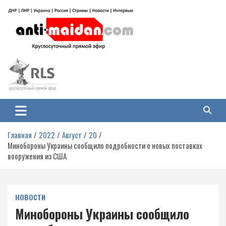
Перейти
к
содержимому
Антимайдан: Гражданская война
На сайте 'Антимайдан' вы найдете самые свежие новости и аналитику о
гражданской войне на Украине, включая события в Новороссии, ДНР,
на Украине
ЛНР и других регионах.
Главная
2022
Август
20
Минобороны Украины сообщило подробности о новых поставках
вооружения из США
НОВОСТИ
Минобороны Украины сообщило