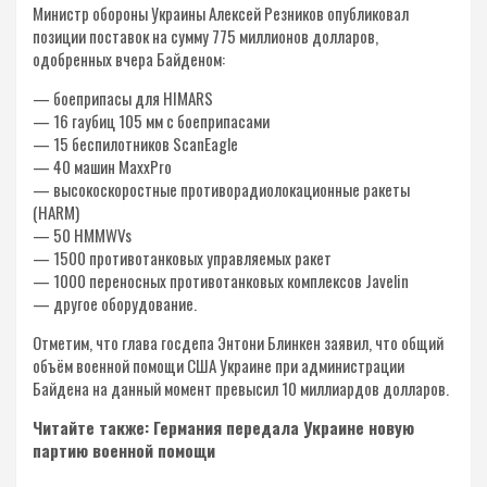
Министр обороны Украины Алексей Резников опубликовал
позиции поставок на сумму 775 миллионов долларов,
одобренных вчера Байденом:
— боеприпасы для HIMARS
— 16 гаубиц 105 мм с боеприпасами
— 15 беспилотников ScanEagle
— 40 машин MaxxPro
— высокоскоростные противорадиолокационные ракеты
(HARM)
— 50 HMMWVs
— 1500 противотанковых управляемых ракет
— 1000 переносных противотанковых комплексов Javelin
— другое оборудование.
Отметим, что глава госдепа Энтони Блинкен заявил, что общий
объём военной помощи США Украине при администрации
Байдена на данный момент превысил 10 миллиардов долларов.
Читайте также: Германия передала Украине новую
партию военной помощи