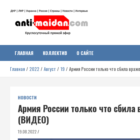
Перейти
к
содержимому
Антимайдан:
На сайте 'Антимайдан' вы найдете самые свежие новости и аналитик
о гражданской войне на Украине, включая события в Новороссии,
ДНР, ЛНР и других регионах.
ГЛАВНАЯ
КОЛЛЕКТИВ
О САЙТЕ
Гражданская война на
Главная
2022
Август
19
Армия России только что сбила враж
Украине
НОВОСТИ
Армия России только что сбила
(ВИДЕО)
19.08.2022