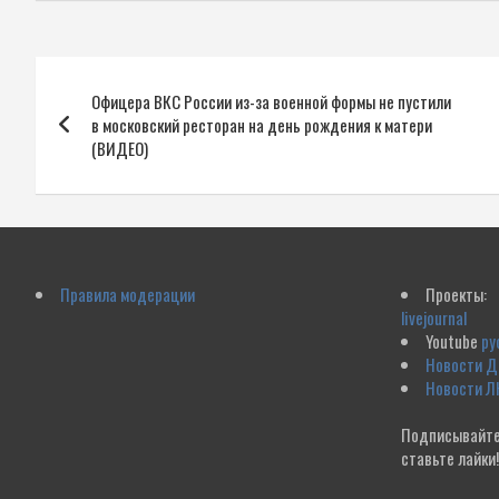
Навигация
Офицера ВКС России из-за военной формы не пустили
по
в московский ресторан на день рождения к матери
(ВИДЕО)
записям
Правила модерации
Проекты:
livejournal
Youtube
ру
Новости 
Новости Л
Подписывайте
ставьте лайки