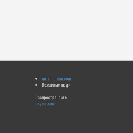
anti-maidan.com
Вежливые люди
Распространяйте
эту ссылку