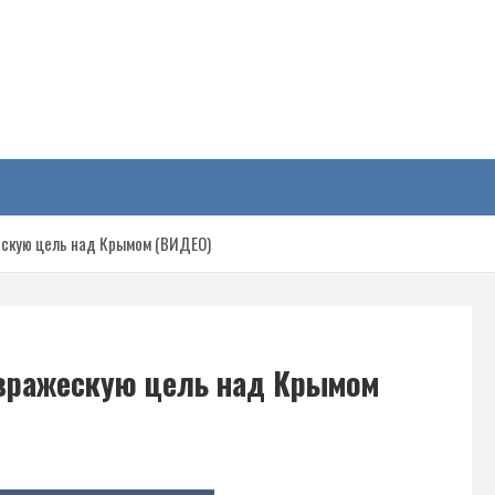
у
ескую цель над Крымом (ВИДЕО)
 вражескую цель над Крымом