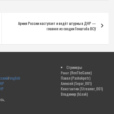
Армия России наступает и ведёт штурмы в ДНР —
главное из сводки Генштаба ВСУ
Стримеры:
(RenTheGame)
Ренат
сский
/
english
Павел
(Pashokpetr)
ДНР
Алексей
(Separ_001)
НР
Константин
(Streamer_001)
Владимир
(bLeak)
сь,
!