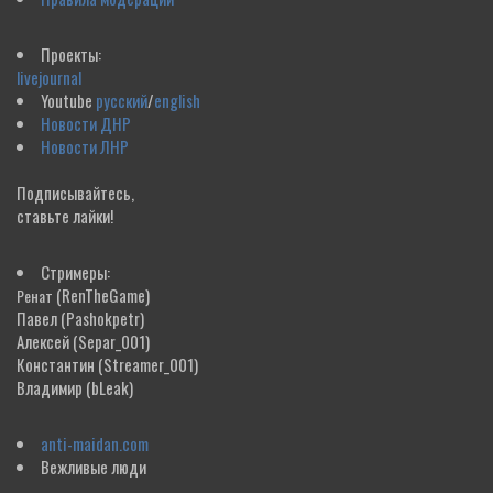
Проекты:
livejournal
Youtube
русский
/
english
Новости ДНР
Новости ЛНР
Подписывайтесь,
ставьте лайки!
Стримеры:
(RenTheGame)
Ренат
Павел
(Pashokpetr)
Алексей
(Separ_001)
Константин
(Streamer_001)
Владимир
(bLeak)
anti-maidan.com
Вежливые люди