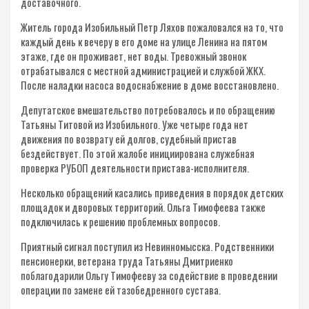
доставочного.
Житель города Изобильный Петр Ляхов пожаловался на то, что
каждый день к вечеру в его доме на улице Ленина на пятом
этаже, где он проживает, нет воды. Тревожный звонок
отрабатывался с местной администрацией и службой ЖКХ.
После наладки насоса водоснабжение в доме восстановлено.
Депутатское вмешательство потребовалось и по обращению
Татьяны Титовой из Изобильного. Уже четыре года нет
движения по возврату ей долгов, судебный пристав
бездействует. По этой жалобе инициирована служебная
проверка РУБОП деятельности пристава-исполнителя.
Несколько обращений касались приведения в порядок детских
площадок и дворовых территорий. Ольга Тимофеева также
подключилась к решению проблемных вопросов.
Приятный сигнал поступил из Невинномысска. Родственники
пенсионерки, ветерана труда Татьяны Дмитриенко
поблагодарили Ольгу Тимофееву за содействие в проведении
операции по замене ей тазобедренного сустава.