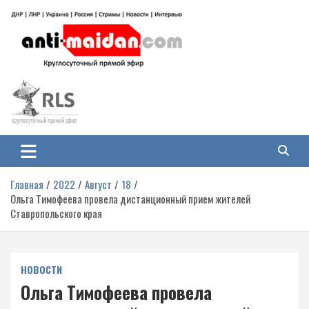
Перейти
к
содержимому
Антимайдан: Гражданская война
На сайте 'Антимайдан' вы найдете самые свежие новости и аналитику о
гражданской войне на Украине, включая события в Новороссии, ДНР,
на Украине
ЛНР и других регионах.
Главная
2022
Август
18
Ольга Тимофеева провела дистанционный прием жителей
Ставропольского края
НОВОСТИ
Ольга Тимофеева провела