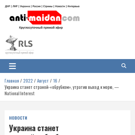
Перейти
к
содержимому
Антимайдан: Гражданская война
На сайте 'Антимайдан' вы найдете самые свежие новости и аналитику о
гражданской войне на Украине, включая события в Новороссии, ДНР,
на Украине
ЛНР и других регионах.
Главная
2022
Август
16
Украина станет страной-«обрубком», утратив выход к морю, —
National Interest
НОВОСТИ
Украина станет