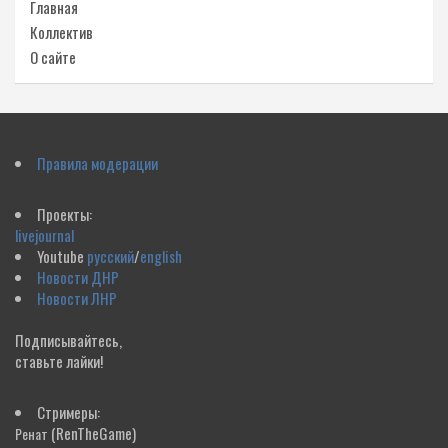
Главная
Коллектив
О сайте
Правила модерации
Проекты:
livejournal
Youtube
русский
/
english
Новости ДНР
Новости ЛНР
Подписывайтесь,
ставьте лайки!
Стримеры:
(RenTheGame)
Ренат