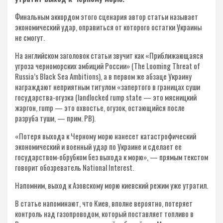
Финальным аккордом этого сценария автор статьи называет
экономический удар, оправиться от которого остатки Украины
не смогут.
На английском заголовок статьи звучит как «Приближающаяся
угроза черноморских амбиций России» (The Looming Threat of
Russia’s Black Sea Ambitions), а в первом же абзаце Украину
награждают неприятным титулом «запертого в границах суши
государства-огузка (landlocked rump state — это мясницкий
жаргон, rump — это охвостье, огузок, остающийся после
разруба туши, — прим. РВ).
«Потеря выхода к Черному морю нанесет катастрофический
экономический и военный удар по Украине и сделает ее
государством-обрубком без выхода к морю», — прямым текстом
говорит обозреватель National Interest.
Напомним, выход к Азовскому морю киевский режим уже утратил.
В статье напоминают, что Киев, вполне вероятно, потеряет
контроль над газопроводом, который поставляет топливо в