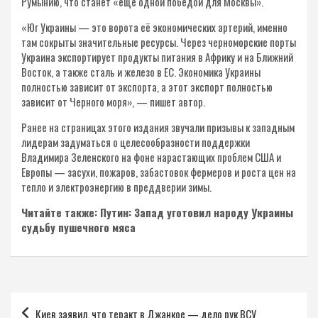
Румынию, что станет «еще одной победой для Москвы».
«Юг Украины — это ворота её экономических артерий, именно
там сокрыты значительные ресурсы. Через черноморские порты
Украина экспортирует продукты питания в Африку и на Ближний
Восток, а также сталь и железо в ЕС. Экономика Украины
полностью зависит от экспорта, а этот экспорт полностью
зависит от Черного моря», — пишет автор.
Ранее на страницах этого издания звучали призывы к западным
лидерам задуматься о целесообразности поддержки
Владимира Зеленского на фоне нарастающих проблем США и
Европы — засухи, пожаров, забастовок фермеров и роста цен на
тепло и электроэнергию в преддверии зимы.
Читайте также: Путин: Запад уготовил народу Украины
судьбу пушечного мяса
Навигация
Киев заявил, что теракт в Джанкое — дело рук ВСУ