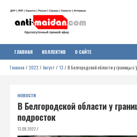
Перейти
к
содержимому
Антимайдан:
На сайте 'Антимайдан' вы найдете самые свежие новости и аналитик
о гражданской войне на Украине, включая события в Новороссии,
ДНР, ЛНР и других регионах.
ГЛАВНАЯ
КОЛЛЕКТИВ
О САЙТЕ
Гражданская война на
Главная
2022
Август
13
В Белгородской области у границы с
Украине
НОВОСТИ
В Белгородской области у грани
подросток
13.08.2022