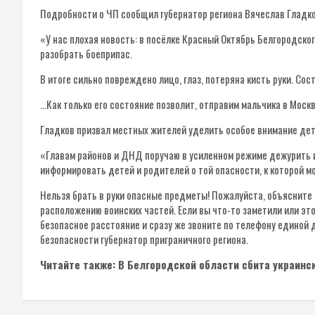
Подробности о ЧП сообщил губернатор региона​ Вячеслав Гладко
«У нас плохая новость: в посёлке Красный Октябрь Белгородско
разобрать боеприпас.
В итоге сильно повреждено лицо, глаз, потеряна кисть руки. Сос
…Как только его состояние позволит, отправим мальчика в Москв
Гладков призвал местных жителей уделить особое внимание дет
«Главам районов и ДНД поручаю в усиленном режиме дежурить 
информировать детей и родителей о той опасности, к которой 
Нельзя брать в руки опасные предметы! Пожалуйста, объясните д
расположению воинских частей. Если вы что-то заметили или эт
безопасное расстояние и сразу же звоните по телефону единой
безопасности губернатор приграничного региона.
Читайте также: В Белгородской области сбита украинс