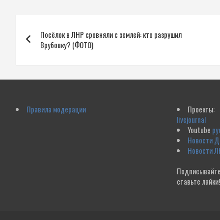
Навигация
Посёлок в ЛНР сровняли с землей: кто разрушил
по
Врубовку? (ФОТО)
записям
Правила модерации
Проекты:
livejournal
Youtube
ру
Новости 
Новости Л
Подписывайте
ставьте лайки