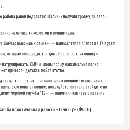
в.
го района ранен подросток. Мальчик получил травму, пытаясь
тояние мальчика тяжелое, он в реанимации.
у. Сейчас выезжаю к семье», — написал глава области в Telegram.
ям, которые возвращаются домой после летних каникул.
и патрулировать. СМИ и школы прошу максимально полно
может привести детское любопытство.
етям, что не стоит приближаться к военной технике или к
о привлекло ваше внимание, пожалуйста, сначала отойдите на
 диспетчерской службы 112», — напомнил ключевые правила
кая баллистическая ракета «Точка-У» (ФОТО)