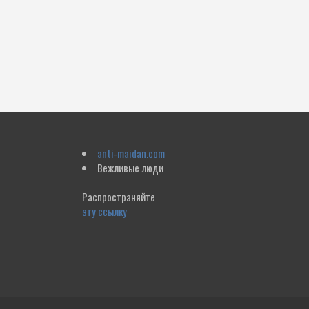
anti-maidan.com
Вежливые люди
Распространяйте
эту ссылку