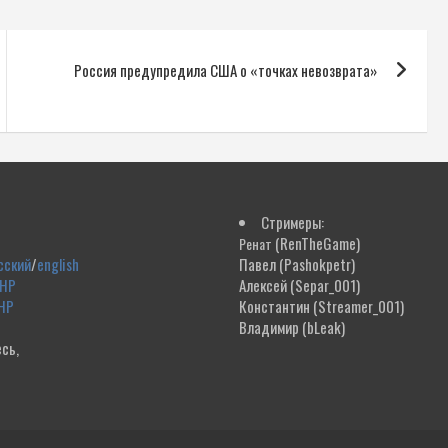
Россия предупредила США о «точках невозврата»
Стримеры:
(RenTheGame)
Ренат
сский
/
english
Павел
(Pashokpetr)
ДНР
Алексей
(Separ_001)
НР
Константин
(Streamer_001)
Владимир
(bLeak)
сь,
!