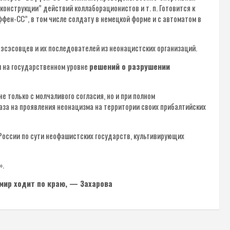
конструкции” действий коллаборационистов и т. п. Готовится к
ен-СС”, в том числе солдату в немецкой форме и с автоматом в
 эсэсовцев и их последователей из неонацистских организаций.
и на государственном уровне
решений о разрушении
е только с молчаливого согласия, но и при полном
аза на проявления неонацизма на территории своих прибалтийских
России по сути неофашистских государств, культивирующих
».
мир ходит по краю, — Захарова