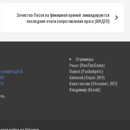
Зачистка Песок на финишной прямой: ликвидируются
последние очаги сопротивления врага (ВИДЕО)
Стримеры:
(RenTheGame)
Ренат
сский
/
english
Павел
(Pashokpetr)
ДНР
Алексей
(Separ_001)
НР
Константин
(Streamer_001)
Владимир
(bLeak)
сь,
!
кая война на Украине.