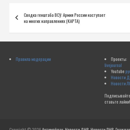
Навигация
Сводка генштаба ВСУ: Армия России наступает
по
на многих направлениях (КАРТА)
записям
Правила модерации
Проекты:
livejournal
Youtube
ру
Новости 
Новости Л
Подписывайте
ставьте лайки
Copyright © 2026
Антимайдан. Новости ДНР. Новости ЛНР. Гражданс