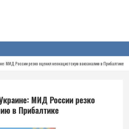
у
не: МИД России резко оценил неонацистскую вакханалию в Прибалтике
Украине: МИД России резко
лию в Прибалтике