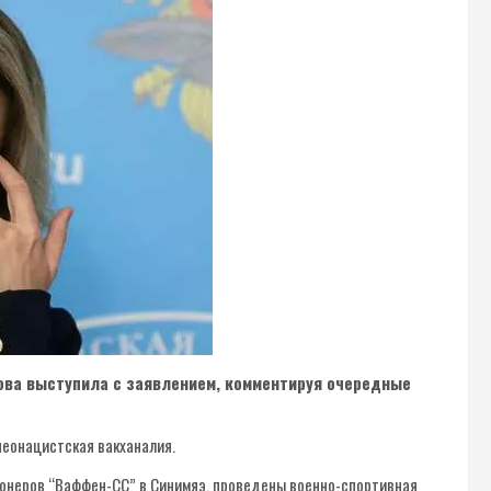
ва выступила с заявлением, комментируя очередные
неонацистская вакханалия.
ионеров “Ваффен-СС” в Синимяэ, проведены военно-спортивная