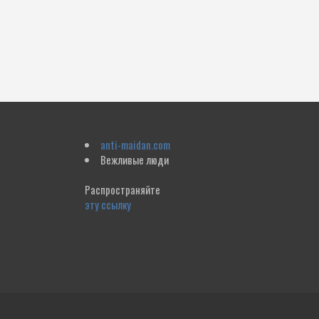
anti-maidan.com
Вежливые люди
Распространяйте
эту ссылку