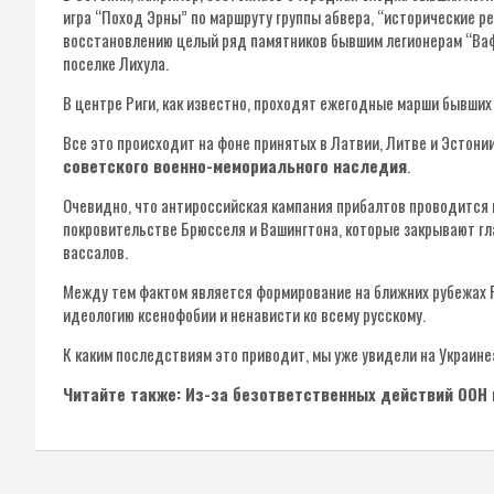
игра “Поход Эрны” по маршруту группы абвера, “исторические ре
восстановлению целый ряд памятников бывшим легионерам “Вафф
поселке Лихула.
В центре Риги, как известно, проходят ежегодные марши бывших
Все это происходит на фоне принятых в Латвии, Литве и Эстони
советского военно-мемориального наследия
.
Очевидно, что антироссийская кампания прибалтов проводится н
покровительстве Брюсселя и Вашингтона, которые закрывают гл
вассалов.
Между тем фактом является формирование на ближних рубежах 
идеологию ксенофобии и ненависти ко всему русскому.
К каким последствиям это приводит, мы уже увидели на Украине
Читайте также: Из-за безответственных действий ООН 