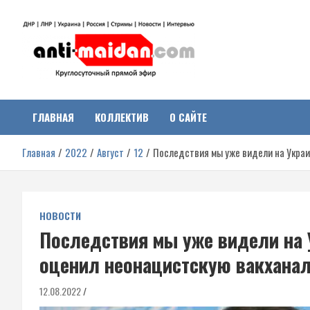
Перейти
к
содержимому
Антимайдан:
На сайте 'Антимайдан' вы найдете самые свежие новости и аналитик
о гражданской войне на Украине, включая события в Новороссии,
ДНР, ЛНР и других регионах.
ГЛАВНАЯ
КОЛЛЕКТИВ
О САЙТЕ
Гражданская война на
Главная
2022
Август
12
Последствия мы уже видели на Украи
Украине
НОВОСТИ
Последствия мы уже видели на 
оценил неонацистскую вакхана
12.08.2022