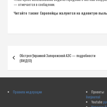
— отмечается в сообщении.
Читайте также: Европейцы жалуются на ядовитую пыль
Навигация
Обстрел Украиной Запорожской АЭС — подробности
по
(ВИДЕО)
записям
Правила модерации
Проекты:
livejournal
Youtube
ру
Новости 