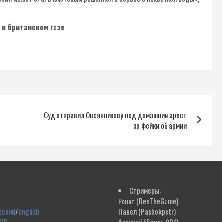
 в британском газе
Суд отправил Овсянникову под домашний арест
за фейки об армии
Стримеры:
(RenTheGame)
Ренат
сский
/
english
Павел
(Pashokpetr)
ДНР
Алексей
(Separ_001)