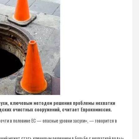
сухи, ключевым методом решения проблемы нехватки
дских очистных сооружений, считает Еврокомиссия.
очти в половине ЕС — опасные уровни засухи», — говорится в
ний может стать ключевым решением в борьбе с нехваткой воды»,