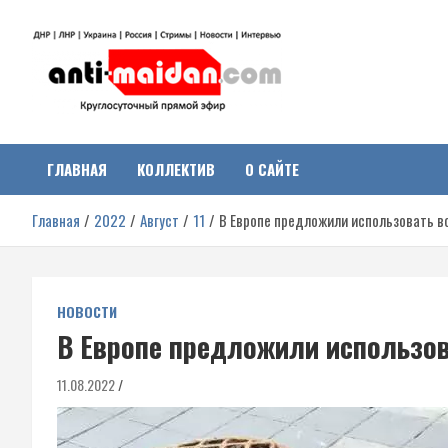
Перейти
к
содержимому
Антимайдан:
На сайте 'Антимайдан' вы найдете самые свежие новости и аналитик
о гражданской войне на Украине, включая события в Новороссии,
ДНР, ЛНР и других регионах.
ГЛАВНАЯ
КОЛЛЕКТИВ
О САЙТЕ
Гражданская война на
Главная
2022
Август
11
В Европе предложили использовать в
Украине
НОВОСТИ
В Европе предложили использов
11.08.2022