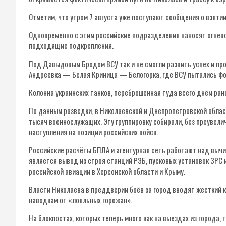
Отметим, что утром 7 августа уже поступают сообщения о взяти
Одновременно с этим российские подразделения наносят огнево
подходящие подкрепления.
Под Давыдовым Бродом ВСУ так и не смогли развить успех и пр
Андреевка — Белая Криница — Белогорка, где ВСУ пытались фо
Колонна украинских танков, переброшенная туда всего днём ран
По данным разведки, в Николаевской и Днепропетровской облас
тысяч военнослужащих. Эту группировку собирали, без преувели
наступления на позиции российских войск.
Российские расчёты БПЛА и агентурная сеть работают над выч
является вывод из строя станций РЭБ, пусковых установок ЗРС 
российской авиации в Херсонской области и Крыму.
Власти Николаева в преддверии боёв за город вводят жесткий 
наводкам от «лояльных горожан».
На блокпостах, которых теперь много как на выездах из города, 