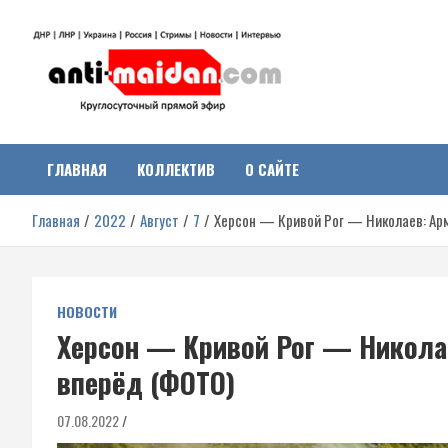
Перейти
к
содержимому
Антимайдан:
На сайте 'Антимайдан' вы найдете самые свежие новости и аналитик
о гражданской войне на Украине, включая события в Новороссии,
ДНР, ЛНР и других регионах.
ГЛАВНАЯ
КОЛЛЕКТИВ
О САЙТЕ
Гражданская война на
Главная
2022
Август
7
Херсон — Кривой Рог — Николаев: Ар
Украине
НОВОСТИ
Херсон — Кривой Рог — Никола
вперёд (ФОТО)
07.08.2022