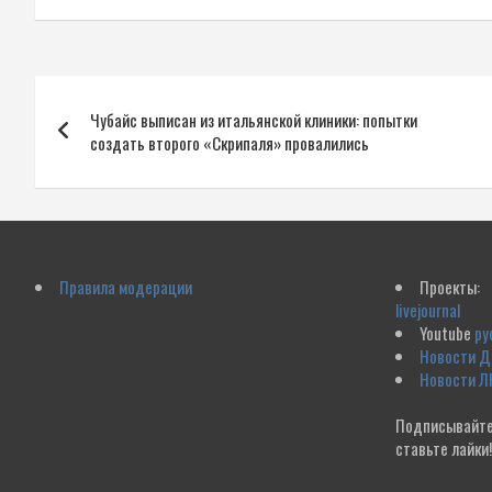
Навигация
Чубайс выписан из итальянской клиники: попытки
по
создать второго «Скрипаля» провалились
записям
Правила модерации
Проекты:
livejournal
Youtube
ру
Новости 
Новости Л
Подписывайте
ставьте лайки