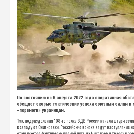
По состоянию на 6 августа 2022 года оперативная обс
обещает скорые тактические успехи союзным силам и 
«перемоги» украинцам.
Так, подразделения 108-го полка ВДВ России начали штурм сел
к западу от Снигиревки. Российские войска ведут наступление 
открывается фактически прямой путь на Николаев и трассу к аэ