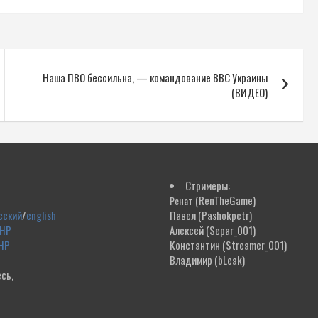
Наша ПВО бессильна, — командование ВВС Украины
(ВИДЕО)
Стримеры:
(RenTheGame)
Ренат
сский
/
english
Павел
(Pashokpetr)
ДНР
Алексей
(Separ_001)
НР
Константин
(Streamer_001)
Владимир
(bLeak)
сь,
!