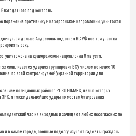
и Благодатного под контроль.
е поражение противнику и на херсонском направлении, уничтожая
одвинуться дальше Андреевки: под огнём ВС РФ все три участка
рсировать реку.
ее, уничтожена на криворожском направлении 6 августа.
тях скапливается ударная группировка ВСУ числом не менее 10
чения, по всей контролируемой Украиной территории для
ислением позиционных районов РСЗО HIMARS, целью которых
и ЗРК, а также дальнейшие удары по местам базирования
комендантский час на выходные и зачищают любых несогласных по
так и в самом городе, военные подолгу изучают гаджеты граждан: