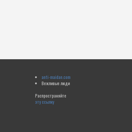
anti-maidan.com
Вежливые люди
Распространяйте
эту ссылку