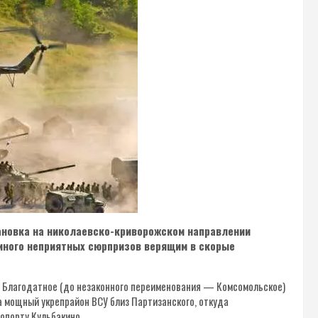
тановка на николаевско-криворожском направлении
много неприятных сюрпризов верящим в скорые
а Благодатное (до незаконного переименования — Комсомольское)
на мощный укрепрайон ВСУ близ Партизанского, откуда
ропорту Кульбакино.