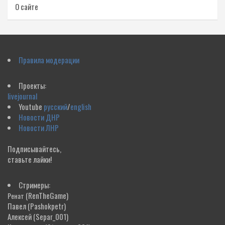
О сайте
Правила модерации
Проекты:
livejournal
Youtube
русский
/
english
Новости ДНР
Новости ЛНР
Подписывайтесь,
ставьте лайки!
Стримеры:
(RenTheGame)
Ренат
Павел
(Pashokpetr)
Алексей
(Separ_001)