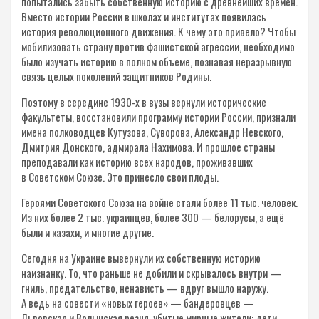
попытались забыть собственную историю с древнейших времен.
Вместо истории России в школах и институтах появилась
история революционного движения. К чему это привело? Чтобы
мобилизовать страну против фашистской агрессии, необходимо
было изучать историю в полном объеме, познавая неразрывную
связь целых поколений защитников Родины.
Поэтому в середине 1930-х в вузы вернули исторические
факультеты, восстановили программу истории России, признали
имена полководцев Кутузова, Суворова, Александр Невского,
Дмитрия Донского, адмирала Нахимова. И прошлое страны
преподавали как историю всех народов, проживавших
в Советском Союзе. Это принесло свои плоды.
Героями Советского Союза на войне стали более 11 тыс. человек.
Из них более 2 тыс. украинцев, более 300 — белорусы, а ещё
были и казахи, и многие другие.
Сегодня на Украине вывернули их собственную историю
наизнанку. То, что раньше не добили и скрывалось внутри —
гниль, предательство, ненависть — вдруг вышло наружу.
А ведь на совести «новых героев» — бандеровцев —
Львовская и Волынская резня, убитые мирные жители: дети,