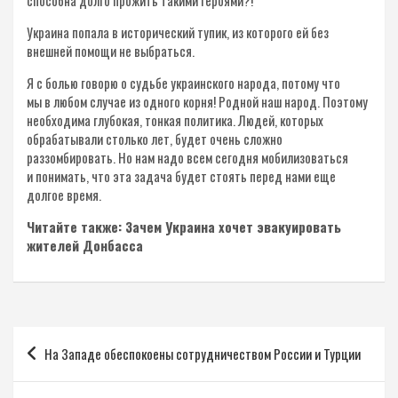
способна долго прожить такими героями?!
Украина попала в исторический тупик, из которого ей без
внешней помощи не выбраться.
Я с болью говорю о судьбе украинского народа, потому что
мы в любом случае из одного корня! Родной наш народ. Поэтому
необходима глубокая, тонкая политика. Людей, которых
обрабатывали столько лет, будет очень сложно
раззомбировать. Но нам надо всем сегодня мобилизоваться
и понимать, что эта задача будет стоять перед нами еще
долгое время.
Читайте также: Зачем Украина хочет эвакуировать
жителей Донбасса
Навигация
На Западе обеспокоены сотрудничеством России и Турции
по
записям