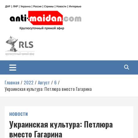
Перейти
к
содержимому
Антимайдан: Гражданская война
На сайте 'Антимайдан' вы найдете самые свежие новости и аналитику о
гражданской войне на Украине, включая события в Новороссии, ДНР,
на Украине
ЛНР и других регионах.
Главная
2022
Август
6
Украинская культура: Петлюра вместо Гагарина
НОВОСТИ
Украинская культура: Петлюра
вместо Гагарина