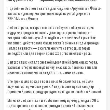
Подробнее об этом в статье для издания «Аргументы и Факты»
рассказал доктор исторических наук, научный директор
РВИО Михаил Мягков.
Любая страна, которая пытается обнулить общую историю
с другим народом, на самом деле просто разворовывает
историю собственную. Это ведёт в исторический тупик. Как,
например, действовала фашистская Германия в годы прихода
Гитлера к власти — сжигали книги тех авторов, которые
не подходили для теории превосходства немецкой расы.
В итоге нацизм стал основной идеологией Германии, которая,
развязав Вторую мировую войну, оказалась повинна в гибели
миллионов и миллионов людей, в т. ч. самих немцев.
Это произошло прежде всего из-за беспамятства, не были
выучены исторические уроки. А ведь в своё время канцлер
Германии Бисмарк предупреждал: никогда не воюйте с Россией.
Мы можем обратиться и к собственному примеру, когда в 20-х
годах прошлого века после прихода к власти большевиков