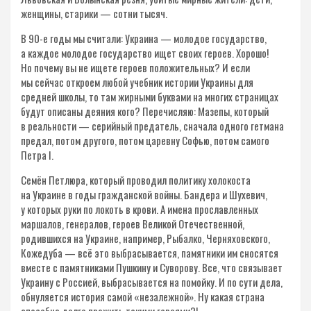
женщины, старики — сотни тысяч.
В 90-е годы мы считали: Украина — молодое государство,
а каждое молодое государство ищет своих героев. Хорошо!
Но почему вы не ищете героев положительных? И если
мы сейчас откроем любой учебник истории Украины для
средней школы, то там жирными буквами на многих страницах
будут описаны деяния кого? Перечисляю: Мазепы, который
в реальности — серийный предатель, сначала одного гетмана
предал, потом другого, потом царевну Софью, потом самого
Петра I.
Семён Петлюра, который проводил политику холокоста
на Украине в годы гражданской войны. Бандера и Шухевич,
у которых руки по локоть в крови. А имена прославленных
маршалов, генералов, героев Великой Отечественной,
родившихся на Украине, например, Рыбалко, Черняховского,
Кожедуба — всё это выбрасывается, памятники им сносятся
вместе с памятниками Пушкину и Суворову. Все, что связывает
Украину с Россией, выбрасывается на помойку. И по сути дела,
обнуляется история самой «незалежной». Ну какая страна