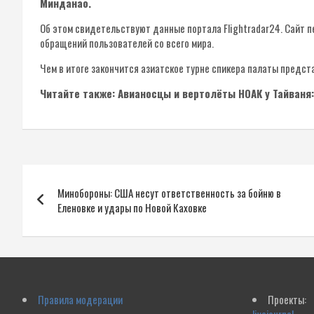
Минданао.
Об этом свидетельствуют данные портала Flightradar24. Сайт 
обращений пользователей со всего мира.
Чем в итоге закончится азиатское турне спикера палаты предст
Читайте также: Авианосцы и вертолёты НОАК у Тайваня
Навигация
Минобороны: США несут ответственность за бойню в
по
Еленовке и удары по Новой Каховке
записям
Правила модерации
Проекты: