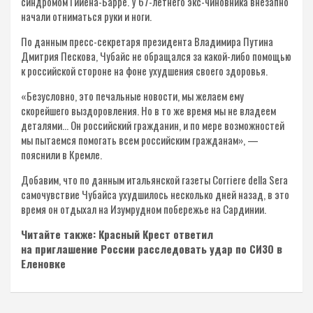
синдромом Гийена-Барре. У 67-летнего экс-чиновника внезапно
начали отниматься руки и ноги.
По данным пресс-секретаря президента Владимира Путина
Дмитрия Пескова, Чубайс не обращался за какой-либо помощью
к российской стороне на фоне ухудшения своего здоровья.
«Безусловно, это печальные новости, мы желаем ему
скорейшего выздоровления. Но в то же время мы не владеем
деталями… Он российский гражданин, и по мере возможностей
мы пытаемся помогать всем российским гражданам», —
пояснили в Кремле.
Добавим, что по данным итальянской газеты Corriere della Sera
самочувствие Чубайса ухудшилось несколько дней назад, в это
время он отдыхал на Изумрудном побережье на Сардинии.
Читайте также: Красный Крест ответил
на приглашение России расследовать удар по СИЗО в
Еленовке