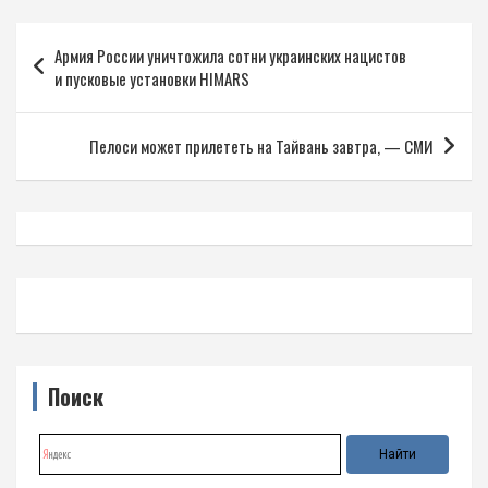
Навигация
Армия России уничтожила сотни украинских нацистов
по
и пусковые установки HIMARS
записям
Пелоси может прилететь на Тайвань завтра, — СМИ
Поиск