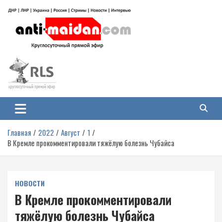
Перейти
к
содержимому
Антимайдан: Гражданская война
На сайте 'Антимайдан' вы найдете самые свежие новости и аналитику о
гражданской войне на Украине, включая события в Новороссии, ДНР,
на Украине
ЛНР и других регионах.
Главная
2022
Август
1
В Кремле прокомментировали тяжёлую болезнь Чубайса
НОВОСТИ
В Кремле прокомментировали
тяжёлую болезнь Чубайса