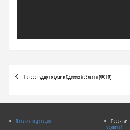
Навигация
Нанесён удар по цели в Одесской области (ФОТО)
по
записям
Правила модерации
Проекты:
livejournal