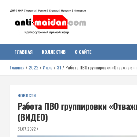
Перейти
к
содержимому
Антимайдан:
На сайте 'Антимайдан' вы найдете самые свежие новости и аналитик
о гражданской войне на Украине, включая события в Новороссии,
ДНР, ЛНР и других регионах.
ГЛАВНАЯ
КОЛЛЕКТИВ
О САЙТЕ
Гражданская война на
Главная
2022
Июль
31
Работа ПВО группировки «Отважные» 
Украине
НОВОСТИ
Работа ПВО группировки «Отваж
(ВИДЕО)
31.07.2022