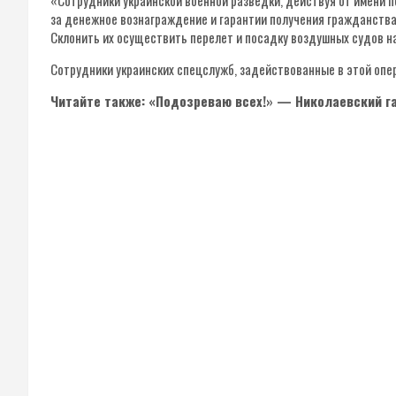
«Сотрудники украинской военной разведки, действуя от имени 
за денежное вознаграждение и гарантии получения гражданства
Склонить их осуществить перелет и посадку воздушных судов н
Сотрудники украинских спецслужб, задействованные в этой опер
Читайте также: «Подозреваю всех!» — Николаевский г