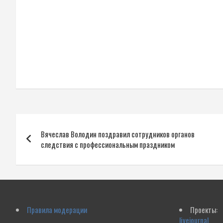
Навигация
Вячеслав Володин поздравил сотрудников органов
по
следствия с профессиональным праздником
записям
Правила модерации
Проекты:
livejournal