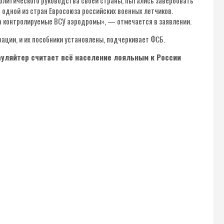
политического руководства своей страны, пытались завербовать
 одной из стран Евросоюза российских военных летчиков.
а контролируемые ВСУ аэродромы», — отмечается в заявлении.
ации, и их пособники установлены, подчеркивает ФСБ.
ауляйтер считает всё население лояльным к России