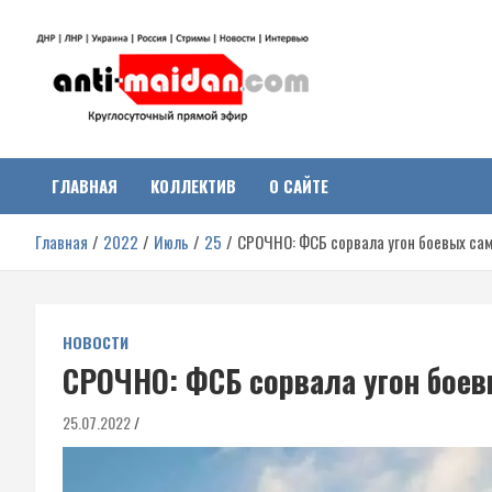
Перейти
к
содержимому
Антимайдан:
На сайте 'Антимайдан' вы найдете самые свежие новости и аналитик
о гражданской войне на Украине, включая события в Новороссии,
ДНР, ЛНР и других регионах.
ГЛАВНАЯ
КОЛЛЕКТИВ
О САЙТЕ
Гражданская война на
Главная
2022
Июль
25
СРОЧНО: ФСБ сорвала угон боевых са
Украине
НОВОСТИ
СРОЧНО: ФСБ сорвала угон боев
25.07.2022