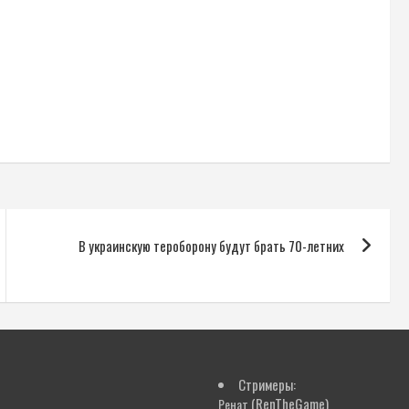
В украинскую тероборону будут брать 70-летних
Стримеры:
(RenTheGame)
Ренат