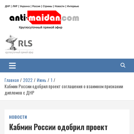
Перейти
к
содержимому
Антимайдан: Гражданская война
На сайте 'Антимайдан' вы найдете самые свежие новости и аналитику о
гражданской войне на Украине, включая события в Новороссии, ДНР,
на Украине
ЛНР и других регионах.
Главная
2022
Июнь
1
Кабмин России одобрил проект соглашения о взаимном признании
дипломов с ДНР
НОВОСТИ
Кабмин России одобрил проект