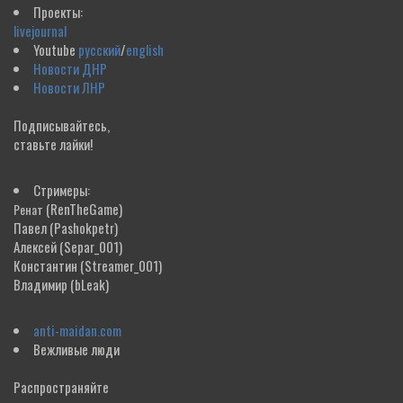
Проекты:
livejournal
Youtube
русский
/
english
Новости ДНР
Новости ЛНР
Подписывайтесь,
ставьте лайки!
Стримеры:
(RenTheGame)
Ренат
Павел
(Pashokpetr)
Алексей
(Separ_001)
Константин
(Streamer_001)
Владимир
(bLeak)
anti-maidan.com
Вежливые люди
Распространяйте