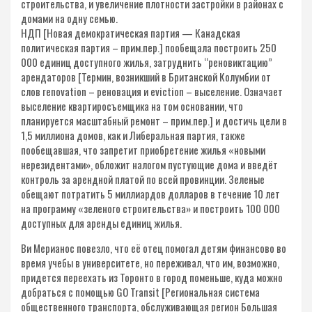
строительства, и увеличение плотности застройки в районах с
домами на одну семью.
НДП [Новая демократическая партия — Канадская
политическая партия – прим.пер.] пообещала построить 250
000 единиц доступного жилья, затруднить “реновиктацию”
арендаторов [Термин, возникший в Британской Колумбии от
слов renovation – реновация и eviction – выселение. Означает
выселение квартиросъемщика на том основании, что
планируется масштабный ремонт – прим.пер.] и достичь цели в
1,5 миллиона домов, как и Либеральная партия, также
пообещавшая, что запретит приобретение жилья «новыми
нерезидентами», обложит налогом пустующие дома и введёт
контроль за арендной платой по всей провинции. Зеленые
обещают потратить 5 миллиардов долларов в течение 10 лет
на программу «зеленого строительства» и построить 100 000
доступных для аренды единиц жилья.
Ви Мерианос повезло, что её отец помогал детям финансово во
время учебы в университете, но переживал, что им, возможно,
придется переехать из Торонто в город поменьше, куда можно
добраться с помощью GO Transit [Региональная система
общественного транспорта, обслуживающая регион Большая