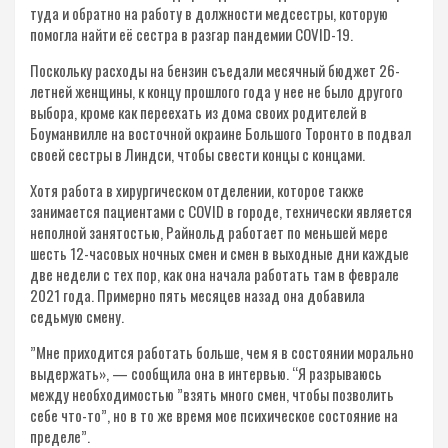
туда и обратно на работу в должности медсестры, которую
помогла найти её сестра в разгар пандемии COVID-​19.
Поскольку расходы на бензин съедали месячный бюджет 26-​
летней женщины, к концу прошлого года у нее не было другого
выбора, кроме как переехать из дома своих родителей в
Боуманвилле на восточной окраине Большого Торонто в подвал
своей сестры в Линдси, чтобы свести концы с концами.
Хотя работа в хирургическом отделении, которое также
занимается пациентами с COVID в городе, технически является
неполной занятостью, Райнольд работает по меньшей мере
шесть 12-​часовых ночных смен и смен в выходные дни каждые
две недели с тех пор, как она начала работать там в феврале
2021 года. Примерно пять месяцев назад она добавила
седьмую смену.
”Мне приходится работать больше, чем я в состоянии морально
выдержать», — сообщила она в интервью. “Я разрываюсь
между необходимостью ”взять много смен, чтобы позволить
себе что-​то”, но в то же время мое психическое состояние на
пределе”.