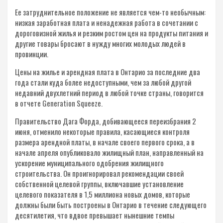
Ее затруднительное положение не является чем-​то необычным:
низкая заработная плата и ненадежная работа в сочетании с
дороговизной жилья и резким ростом цен на продукты питания и
другие товары бросают в нужду многих молодых людей в
провинции.
Цены на жилье и арендная плата в Онтарио за последние два
года стали куда более недоступными, чем за любой другой
недавний двухлетний период в любой точке страны, говорится
в отчете Generation Squeeze.
Правительство Дага Форда, добивающееся переизбрания 2
июня, отменило некоторые правила, касающиеся контроля
размера арендной платы, в начале своего первого срока, а в
начале апреля опубликовало жилищный план, направленный на
ускорение муниципального одобрения жилищного
строительства. Он проигнорировал рекомендации своей
собственной целевой группы, включавшие установление
целевого показателя в 1,5 миллиона новых домов, которые
должны были быть построены в Онтарио в течение следующего
десятилетия, что вдвое превышает нынешние темпы