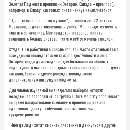
Золотая Подкова в провинции Онтарио, Канада – прим.пер.],
например, в Ошаву, как только счета начнут накапливаться.
“О, я нахожусь всё время в ужасе”, — сообщила 22-​летняя
Мерианос, недавно закончившая учёбу. “Мне придется начать
платить за квартиру. Мне придется, наверное, начать
оплачивать больше счетов… так что всё это очень тяжело».
Студенты и работники в начале карьеры часто сталкиваются с
наихудшими последствиями кризиса доступности жилья в
Онтарио, когда домовладение для большинства абсолютно
недоступно, а высокие арендные ставки и рост цен на продукты
питания, бензин и другие расходы накладывают
дополнительную нагрузку на бюджеты.
Для членов изучаемой еженедельно выборки, которую
молодежная правозащитная группа Future Majority опрашивает
во время избирательной кампании в провинции, всё это
сдерживает доступ к обучению и возможностям
трудоустройства.
“Иногда люди хотят сменить пластинку и двинуться в другом