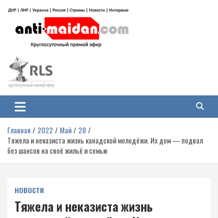
Перейти
к
содержимому
Антимайдан: Гражданская война
На сайте 'Антимайдан' вы найдете самые свежие новости и аналитику о
гражданской войне на Украине, включая события в Новороссии, ДНР,
на Украине
ЛНР и других регионах.
Главная
2022
Май
28
Тяжела и неказиста жизнь канадской молодёжи. Их дом — подвал
без шансов на своё жильё и семью
НОВОСТИ
Тяжела и неказиста жизнь