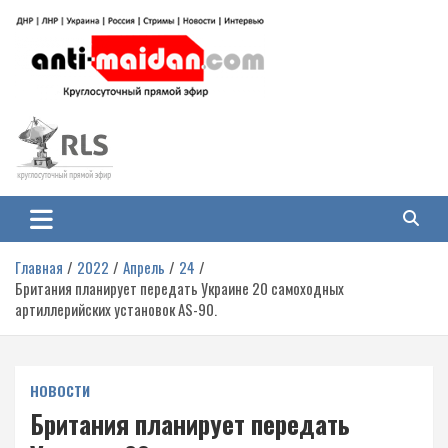
Перейти
к
содержимому
Антимайдан: Гражданская война
На сайте 'Антимайдан' вы найдете самые свежие новости и аналитику о
гражданской войне на Украине, включая события в Новороссии, ДНР,
на Украине
ЛНР и других регионах.
Главная
2022
Апрель
24
Британия планирует передать Украине 20 самоходных
артиллерийских установок AS-90.
НОВОСТИ
Британия планирует передать