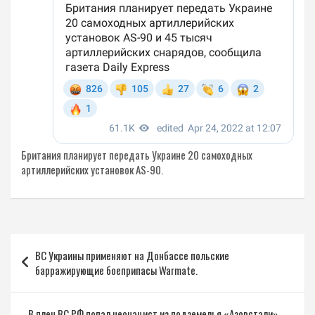
Британия планирует передать Украине 20 самоходных
артиллерийских установок AS-90.
Навигация
ВС Украины применяют на Донбассе польские
по
барражирующие боеприпасы Warmate.
записям
В плен ВС РФ попал неонацист из подземелья «Азовстали»,