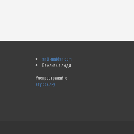
anti-maidan.com
Вежливые люди
Распространяйте
эту ссылку