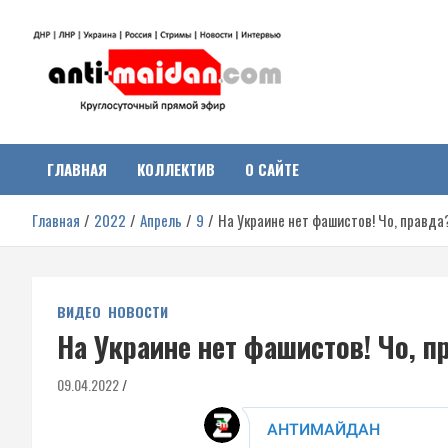
Перейти
к
содержимому
Антимайдан:
На сайте 'Антимайдан' вы найдете самые свежие новости и аналитик
о гражданской войне на Украине, включая события в Новороссии,
ДНР, ЛНР и других регионах.
ГЛАВНАЯ
КОЛЛЕКТИВ
О САЙТЕ
Гражданская война на
Главная
2022
Апрель
9
На Украине нет фашистов! Чо, правда
Украине
ВИДЕО
НОВОСТИ
На Украине нет фашистов! Чо, п
09.04.2022