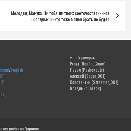
Молодец, Мамука. Ни тебя, ни твоих соотечественников,
ни родных, никто тоже в плен брать не будет.
Стримеры:
(RenTheGame)
Ренат
сский
/
english
Павел
(Pashokpetr)
ДНР
Алексей
(Separ_001)
НР
Константин
(Streamer_001)
Владимир
(bLeak)
сь,
!
кая война на Украине.