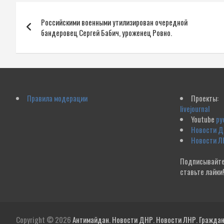
Навигация
Российскими военными утилизирован очередной
по
бандеровец Сергей Бабич, уроженец Ровно.
записям
Правила модерации
Проекты:
livejournal
Youtube
ру
Новости 
Новости Л
Подписывайте
ставьте лайки
Copyright © 2026
Антимайдан. Новости ДНР. Новости ЛНР. Гражданс