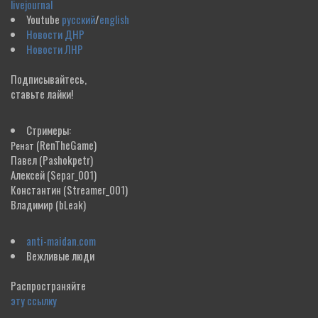
livejournal
Youtube
русский
/
english
Новости ДНР
Новости ЛНР
Подписывайтесь,
ставьте лайки!
Стримеры:
(RenTheGame)
Ренат
Павел
(Pashokpetr)
Алексей
(Separ_001)
Константин
(Streamer_001)
Владимир
(bLeak)
anti-maidan.com
Вежливые люди
Распространяйте
эту ссылку