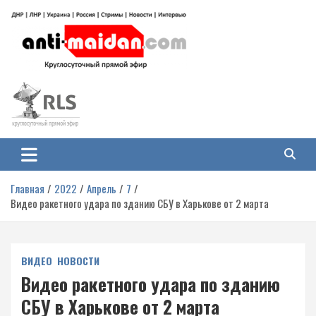
Перейти
к
содержимому
Антимайдан: Гражданская война
На сайте 'Антимайдан' вы найдете самые свежие новости и аналитику о
гражданской войне на Украине, включая события в Новороссии, ДНР,
на Украине
ЛНР и других регионах.
Главная
2022
Апрель
7
Видео ракетного удара по зданию СБУ в Харькове от 2 марта
ВИДЕО
НОВОСТИ
Видео ракетного удара по зданию
СБУ в Харькове от 2 марта