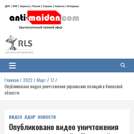
Перейти
к
содержимому
Антимайдан: Гражданская война
На сайте 'Антимайдан' вы найдете самые свежие новости и аналитику о
гражданской войне на Украине, включая события в Новороссии, ДНР,
на Украине
ЛНР и других регионах.
Главная
2022
Март
17
Опубликовано видео уничтожения украинских позиций в Киевской
области
ВИДЕО
ЛДНР
НОВОСТИ
Опубликовано видео уничтожения