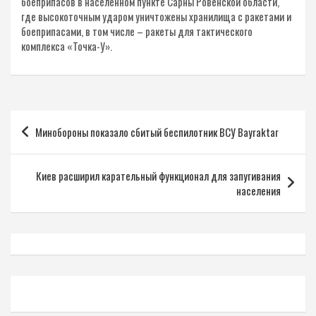
боеприпасов в населенном пункте Сарны Ровенской области,
где высокоточным ударом уничтожены хранилища с ракетами и
боеприпасами, в том числе – ракеты для тактического
комплекса «Точка-У».
Навигация
Минобороны показало сбитый беспилотник ВСУ Bayraktar
по
записям
Киев расширил карательный функционал для запугивания
населения