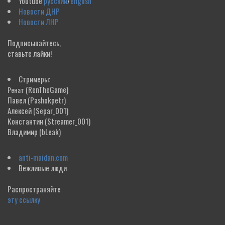
Youtube
русский
/
english
Новости ДНР
Новости ЛНР
Подписывайтесь,
ставьте лайки!
Стримеры:
(RenTheGame)
Ренат
Павел
(Pashokpetr)
Алексей
(Separ_001)
Константин
(Streamer_001)
Владимир
(bLeak)
anti-maidan.com
Вежливые люди
Распространяйте
эту ссылку