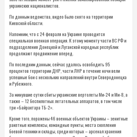
украинских националистов.
По данным ведомства, видео было снято на территории
Киевской области.
Напомним, что с 24 февраля на Украине проводится
специальная военная операция. К этому моменту части ВС РФ и
подразделения Донецкой и Луганской народных республик
продолжают продвижение вперед.
По последним данным, сейчас удалось освободить 95
процентов территории ДНР, части ЛНР в течение ночи вели
успешные бои с нескольких направлений внутри Северодонецка
и Рубежного.
За минувшие сутки сбиты украинские вертолеты Ми-24 и Ми-8, а
также – 12 беспилотных летательных аппаратов, в том числе
три «Байрактара ТБ-2».
Кроме того, поражены 46 военных объектов Украины – зенитные
ракетные комплексы, командные пункты, места скопления
боевой техники и склады, среди которых – арсенал хранения