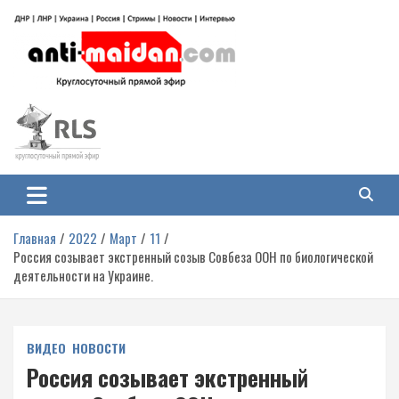
Перейти
к
содержимому
Антимайдан: Гражданская война
На сайте 'Антимайдан' вы найдете самые свежие новости и аналитику о
гражданской войне на Украине, включая события в Новороссии, ДНР,
на Украине
ЛНР и других регионах.
Главная
2022
Март
11
Россия созывает экстренный созыв Совбеза ООН по биологической
деятельности на Украине.
ВИДЕО
НОВОСТИ
Россия созывает экстренный