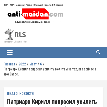
Перейти
к
содержимому
Антимайдан: Гражданская война
На сайте 'Антимайдан' вы найдете самые свежие новости и аналитику о
гражданской войне на Украине, включая события в Новороссии, ДНР,
на Украине
ЛНР и других регионах.
Главная
2022
Март
6
Патриарх Кирилл попросил усилить молитвы за тех, кто сейчас в
Донбассе.
ВИДЕО
НОВОСТИ
Патриарх Кирилл попросил усилить