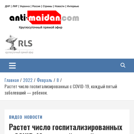
Перейти
к
содержимому
Антимайдан: Гражданская война
На сайте 'Антимайдан' вы найдете самые свежие новости и аналитику о
гражданской войне на Украине, включая события в Новороссии, ДНР,
на Украине
ЛНР и других регионах.
Главная
2022
Февраль
8
Растет число госпитализированных с COVID-19, каждый пятый
заболевший — ребенок.
ВИДЕО
НОВОСТИ
Растет число госпитализированных