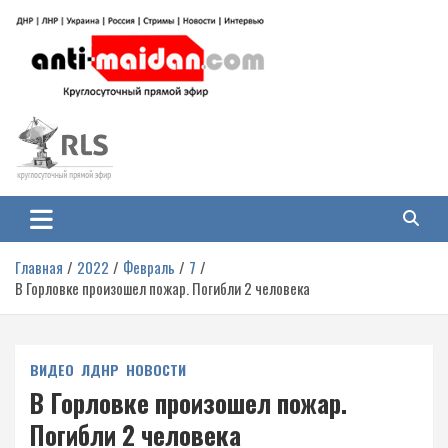
Перейти
к
содержимому
Антимайдан: Гражданская война
На сайте 'Антимайдан' вы найдете самые свежие новости и аналитику о
гражданской войне на Украине, включая события в Новороссии, ДНР,
на Украине
ЛНР и других регионах.
Главная
2022
Февраль
7
В Горловке произошел пожар. Погибли 2 человека
ВИДЕО
ЛДНР
НОВОСТИ
В Горловке произошел пожар.
Погибли 2 человека