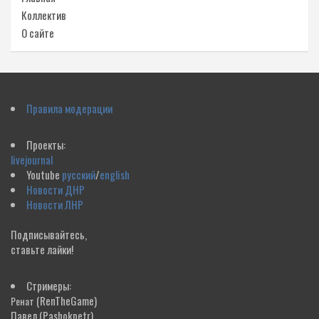
Коллектив
О сайте
Правила модерации
Проекты:
livejournal
Youtube
русский
/
english
Новости ДНР
Новости ЛНР
Подписывайтесь,
ставьте лайки!
Стримеры:
(RenTheGame)
Ренат
Павел
(Pashokpetr)