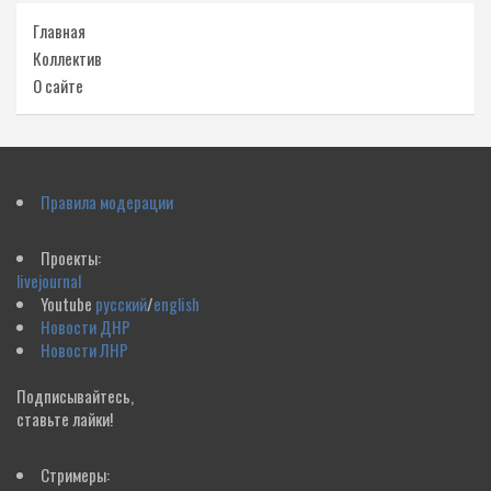
Главная
Коллектив
О сайте
Правила модерации
Проекты:
livejournal
Youtube
русский
/
english
Новости ДНР
Новости ЛНР
Подписывайтесь,
ставьте лайки!
Стримеры: