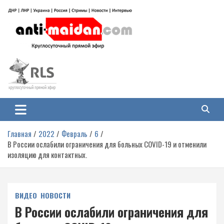
Перейти
к
содержимому
Антимайдан: Гражданская война
На сайте 'Антимайдан' вы найдете самые свежие новости и аналитику о
гражданской войне на Украине, включая события в Новороссии, ДНР,
на Украине
ЛНР и других регионах.
Главная
2022
Февраль
6
В России ослабили ограничения для больных COVID-19 и отменили
изоляцию для контактных.
ВИДЕО
НОВОСТИ
В России ослабили ограничения для