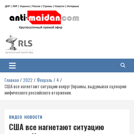
Перейти
к
содержимому
Антимайдан: Гражданская война
На сайте 'Антимайдан' вы найдете самые свежие новости и аналитику о
гражданской войне на Украине, включая события в Новороссии, ДНР,
на Украине
ЛНР и других регионах.
Главная
2022
Февраль
4
США все нагнетают ситуацию вокруг Украины, выдумывая сценарии
мифического российского вторжения.
ВИДЕО
НОВОСТИ
США все нагнетают ситуацию