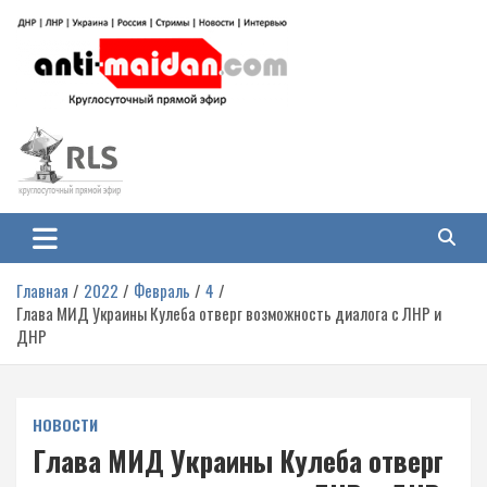
Перейти
к
содержимому
Антимайдан: Гражданская война
На сайте 'Антимайдан' вы найдете самые свежие новости и аналитику о
гражданской войне на Украине, включая события в Новороссии, ДНР,
на Украине
ЛНР и других регионах.
Главная
2022
Февраль
4
Глава МИД Украины Кулеба отверг возможность диалога с ЛНР и
ДНР
НОВОСТИ
Глава МИД Украины Кулеба отверг