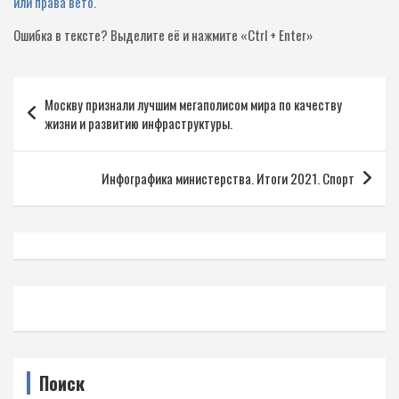
или права вето.
Ошибка в тексте?
Выделите её и нажмите «Ctrl + Enter»
Навигация
Москву признали лучшим мегаполисом мира по качеству
по
жизни и развитию инфраструктуры.
записям
Инфографика министерства. Итоги 2021. Спорт
Поиск