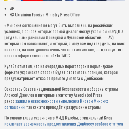
AP
© Ukrainian Foreign Ministry Press Office
«Минские соглашения не могут быть выполнены на российских
условиях, в основе которых прямой диалог между Украиной и ОРДЛО
(отдельными районами Донецкой и Луганской областей. —
RT
),
который нам навязывают, и который, я могу вам подтвердить, на всех
встречах, на всех уровнях очень чётко отметается», — цитирует его
слова в эфире телеканала «1+1» ТАСС.
Кулеба отметил, что на очередных переговорах в нормандском
формате украинская сторона будет отстаивать позицию, которая
предусматривает отказ от прямого диалога с Донбассом.
Секретарь Совета национальной безопасности и обороны страны
Алексей Данилов в интервью агентству Associated Press
ранее
заявил о невозможности выполнения Киевом Минских
соглашений
, так как это приведёт к разрушению страны.
По словам главы украинского МИД Кулебы, официальный Киев
исключает возможность предоставления Донбассу особого статуса