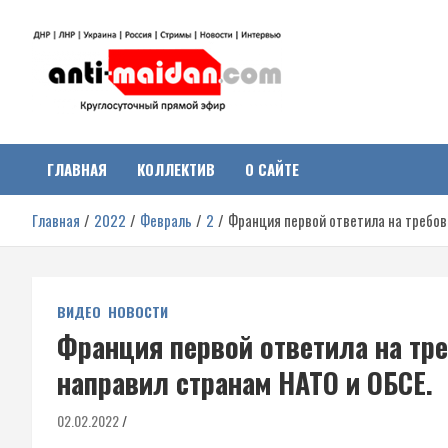
Перейти
к
содержимому
Антимайдан:
На сайте 'Антимайдан' вы найдете самые свежие новости и аналитик
о гражданской войне на Украине, включая события в Новороссии,
ДНР, ЛНР и других регионах.
ГЛАВНАЯ
КОЛЛЕКТИВ
О САЙТЕ
Гражданская война на
Главная
2022
Февраль
2
Франция первой ответила на требов
Украине
ВИДЕО
НОВОСТИ
Франция первой ответила на тр
направил странам НАТО и ОБСЕ.
02.02.2022