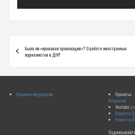
Навигация
Была ли »кровавая провокация»? О работе иностранных
по
журналистов в ДНР
записям
Правила модерации
Проекты:
livejournal
Youtube
ру
Новости 
Новости Л
Подписывайте