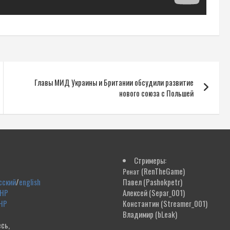
Главы МИД Украины и Британии обсудили развитие
нового союза с Польшей
Стримеры:
(RenTheGame)
Ренат
сский
/
english
Павел
(Pashokpetr)
ДНР
Алексей
(Separ_001)
НР
Константин
(Streamer_001)
Владимир
(bLeak)
сь,