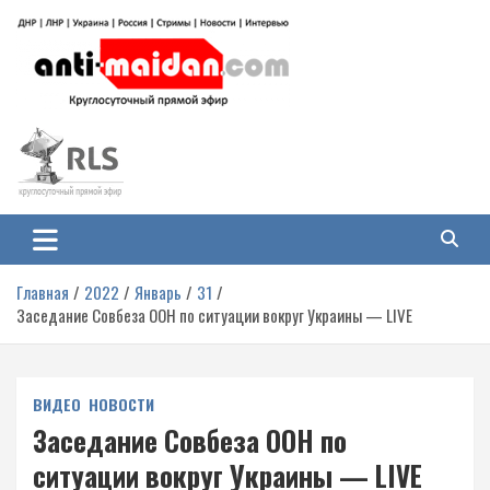
Перейти
к
содержимому
Антимайдан: Гражданская война
На сайте 'Антимайдан' вы найдете самые свежие новости и аналитику о
гражданской войне на Украине, включая события в Новороссии, ДНР,
на Украине
ЛНР и других регионах.
Главная
2022
Январь
31
Заседание Совбеза ООН по ситуации вокруг Украины — LIVE
ВИДЕО
НОВОСТИ
Заседание Совбеза ООН по
ситуации вокруг Украины — LIVE