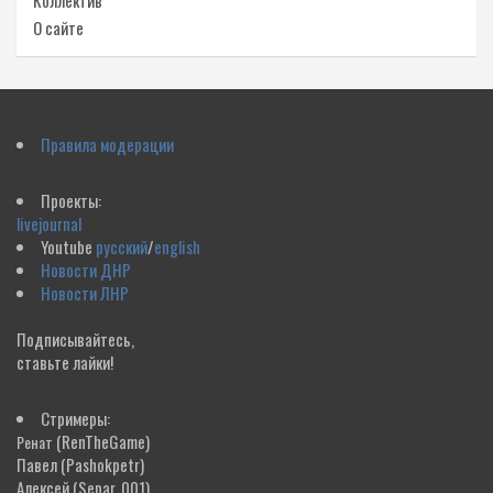
Коллектив
О сайте
Правила модерации
Проекты:
livejournal
Youtube
русский
/
english
Новости ДНР
Новости ЛНР
Подписывайтесь,
ставьте лайки!
Стримеры:
(RenTheGame)
Ренат
Павел
(Pashokpetr)
Алексей
(Separ_001)