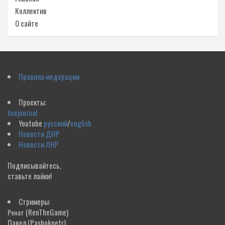
Коллектив
О сайте
Правила модерации
Проекты:
livejournal
Youtube
русский
/
english
Новости ДНР
Новости ЛНР
Подписывайтесь,
ставьте лайки!
Стримеры:
(RenTheGame)
Ренат
Павел
(Pashokpetr)