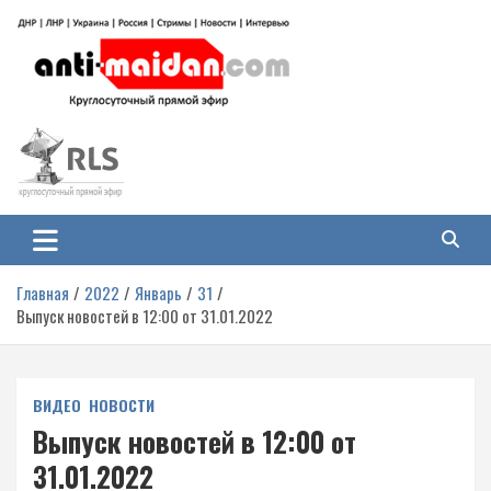
Перейти
к
содержимому
Антимайдан: Гражданская война
На сайте 'Антимайдан' вы найдете самые свежие новости и аналитику о
гражданской войне на Украине, включая события в Новороссии, ДНР,
на Украине
ЛНР и других регионах.
Главная
2022
Январь
31
Выпуск новостей в 12:00 от 31.01.2022
ВИДЕО
НОВОСТИ
Выпуск новостей в 12:00 от
31.01.2022