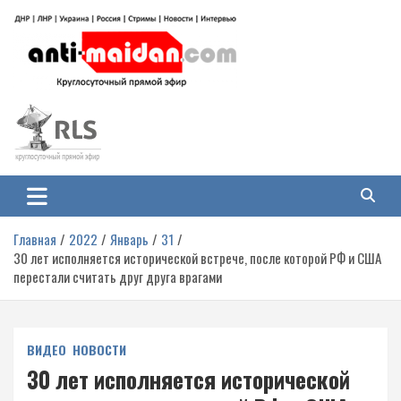
Перейти
к
содержимому
Антимайдан: Гражданская война
На сайте 'Антимайдан' вы найдете самые свежие новости и аналитику о
гражданской войне на Украине, включая события в Новороссии, ДНР,
на Украине
ЛНР и других регионах.
Главная
2022
Январь
31
30 лет исполняется исторической встрече, после которой РФ и США
перестали считать друг друга врагами
ВИДЕО
НОВОСТИ
30 лет исполняется исторической