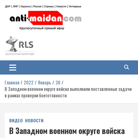
Перейти
к
содержимому
Антимайдан: Гражданская война
На сайте 'Антимайдан' вы найдете самые свежие новости и аналитику о
гражданской войне на Украине, включая события в Новороссии, ДНР,
на Украине
ЛНР и других регионах.
Главная
2022
Январь
30
В Западном военном округе войска выполнили поставленные задачи
в рамках проверки боеготовности.
ВИДЕО
НОВОСТИ
В Западном военном округе войска