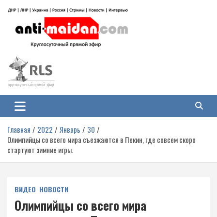
Перейти
к
содержимому
Антимайдан: Гражданская война
На сайте 'Антимайдан' вы найдете самые свежие новости и аналитику о
гражданской войне на Украине, включая события в Новороссии, ДНР,
на Украине
ЛНР и других регионах.
Главная
2022
Январь
30
Олимпийцы со всего мира съезжаются в Пекин, где совсем скоро
стартуют зимние игры.
ВИДЕО
НОВОСТИ
Олимпийцы со всего мира