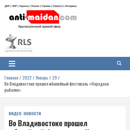
Перейти
к
содержимому
Антимайдан: Гражданская война
На сайте 'Антимайдан' вы найдете самые свежие новости и аналитику о
гражданской войне на Украине, включая события в Новороссии, ДНР,
на Украине
ЛНР и других регионах.
Главная
2022
Январь
29
Во Владивостоке прошел юбилейный фестиваль «Народная
рыбалка».
ВИДЕО
НОВОСТИ
Во Владивостоке прошел