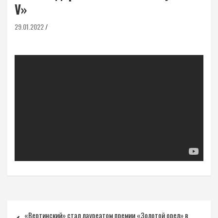
V»
29.01.2022
Навигация
«Вертинский» стал лауреатом премии «Золотой орел» в