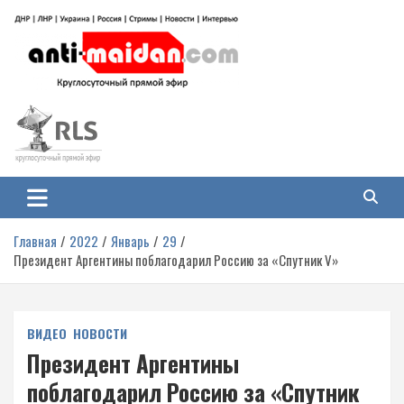
Перейти
к
содержимому
Антимайдан: Гражданская война
На сайте 'Антимайдан' вы найдете самые свежие новости и аналитику о
гражданской войне на Украине, включая события в Новороссии, ДНР,
на Украине
ЛНР и других регионах.
Главная
2022
Январь
29
Президент Аргентины поблагодарил Россию за «Спутник V»
ВИДЕО
НОВОСТИ
Президент Аргентины
поблагодарил Россию за «Спутник