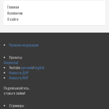
Главная
Коллектив
О сайте
Правила модерации
Проекты:
livejournal
Youtube
русский
/
english
Новости ДНР
Новости ЛНР
Подписывайтесь,
ставьте лайки!
Стримеры: