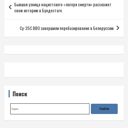
Бывшая узница нацистского «лагеря смерти» расскажет
по
свою историю в Бундестаге.
записям
Су-35С ВВО завершили перебазирование в Белоруссию
Поиск