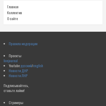
Главная
Коллектив
О сайте
Правила модерации
Проекты:
livejournal
Youtube
русский
/
english
Новости ДНР
Новости ЛНР
Подписывайтесь,
ставьте лайки!
Стримеры: