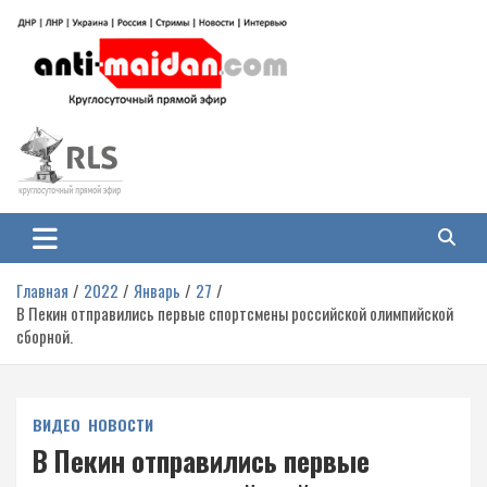
Перейти
к
содержимому
Антимайдан: Гражданская война
На сайте 'Антимайдан' вы найдете самые свежие новости и аналитику о
гражданской войне на Украине, включая события в Новороссии, ДНР,
на Украине
ЛНР и других регионах.
Главная
2022
Январь
27
В Пекин отправились первые спортсмены российской олимпийской
сборной.
ВИДЕО
НОВОСТИ
В Пекин отправились первые