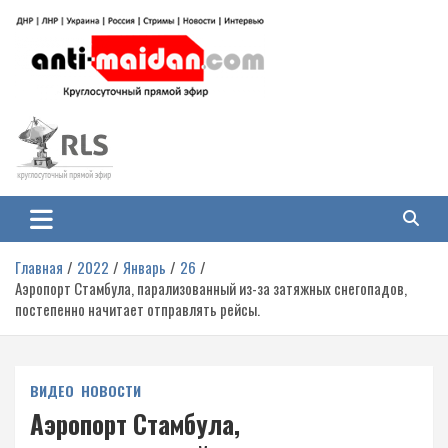
Перейти
к
содержимому
Антимайдан: Гражданская война
На сайте 'Антимайдан' вы найдете самые свежие новости и аналитику о
гражданской войне на Украине, включая события в Новороссии, ДНР,
на Украине
ЛНР и других регионах.
Главная
2022
Январь
26
Аэропорт Стамбула, парализованный из-за затяжных снегопадов,
постепенно начитает отправлять рейсы.
ВИДЕО
НОВОСТИ
Аэропорт Стамбула,