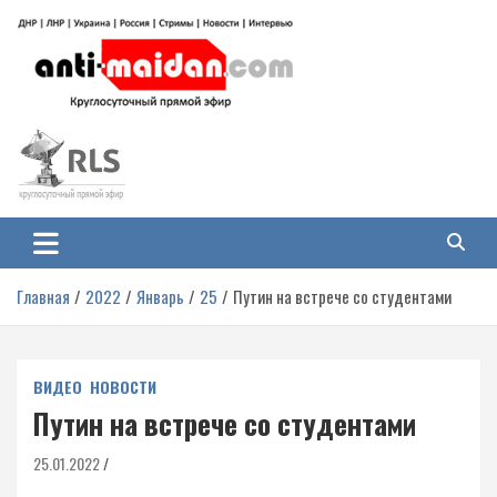
Перейти
к
содержимому
Антимайдан: Гражданская война
На сайте 'Антимайдан' вы найдете самые свежие новости и аналитику о
гражданской войне на Украине, включая события в Новороссии, ДНР,
на Украине
ЛНР и других регионах.
Главная
2022
Январь
25
Путин на встрече со студентами
ВИДЕО
НОВОСТИ
Путин на встрече со студентами
25.01.2022