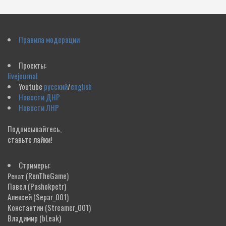
Правила модерации
Проекты:
livejournal
Youtube
русский
/
english
Новости ДНР
Новости ЛНР
Подписывайтесь,
ставьте лайки!
Стримеры:
(RenTheGame)
Ренат
Павел
(Pashokpetr)
Алексей
(Separ_001)
Константин
(Streamer_001)
Владимир
(bLeak)